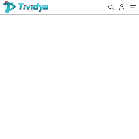
evden
eve
nakliyat