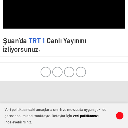
Şuan’da
TRT 1
Canlı Yayınını
izliyorsunuz.
Veri politikasındaki amaçlarla sınırlı ve mevzuata uygun şekilde
çerez konumlandırmaktayız. Detaylar için
veri politikamızı
inceleyebilirsiniz.