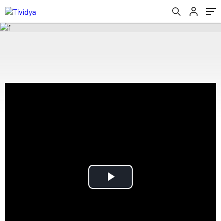
evden
eve
nakliyat
Play
Video