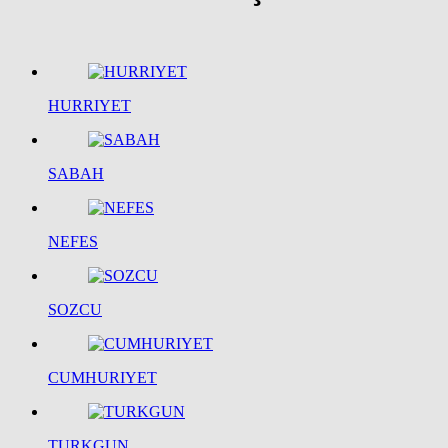
HURRIYET
SABAH
NEFES
SOZCU
CUMHURIYET
TURKGUN