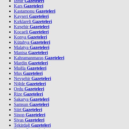
İzmir
Gazeteleri
Kars
Gazeteleri
Kastamonu
Gazeteleri
Kayseri
Gazeteleri
Kırklareli
Gazeteleri
Kırşehir
Gazeteleri
Kocaeli
Gazeteleri
Konya
Gazeteleri
Kütahya
Gazeteleri
Malatya
Gazeteleri
Manisa
Gazeteleri
Kahramanmaraş
Gazeteleri
Mardin
Gazeteleri
Muğla
Gazeteleri
Muş
Gazeteleri
Nevşehir
Gazeteleri
Niğde
Gazeteleri
Ordu
Gazeteleri
Rize
Gazeteleri
Sakarya
Gazeteleri
Samsun
Gazeteleri
Siirt
Gazeteleri
Sinop
Gazeteleri
Sivas
Gazeteleri
Tekirdağ
Gazeteleri