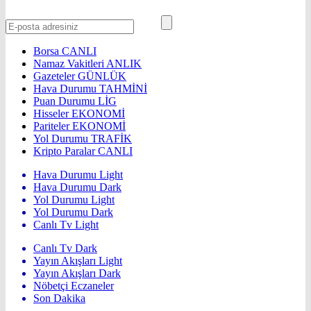
Borsa
CANLI
Namaz Vakitleri
ANLIK
Gazeteler
GÜNLÜK
Hava Durumu
TAHMİNİ
Puan Durumu
LİG
Hisseler
EKONOMİ
Pariteler
EKONOMİ
Yol Durumu
TRAFİK
Kripto Paralar
CANLI
Hava Durumu Light
Hava Durumu Dark
Yol Durumu Light
Yol Durumu Dark
Canlı Tv Light
Canlı Tv Dark
Yayın Akışları Light
Yayın Akışları Dark
Nöbetçi Eczaneler
Son Dakika