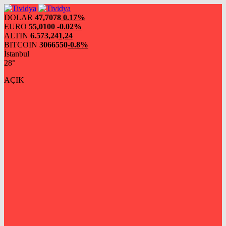
evden
eve
DOLAR
47,7078
0.17%
nakliyat
EURO
55,0100
-0.02%
ALTIN
6.573,24
1,24
BITCOIN
3066550
-0.8%
İstanbul
28°
AÇIK