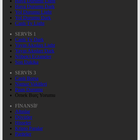
Hava Durumu Light
Hava Durumu Dark
Yol Durumu Light
Yol Durumu Dark
Canlı Tv Light
SERVİS 1
Canlı Tv Dark
Yayın Akışları Light
Yayın Akışları Dark
Nöbetçi Eczaneler
Son Dakika
SERVİS 3
Canlı Borsa
Namaz Vakitleri
Puan Durumu
Örnek Burç Yorumu
FİNANSİF
Altınlar
Dövizler
Hisseler
Kripto Paralar
Pariteler