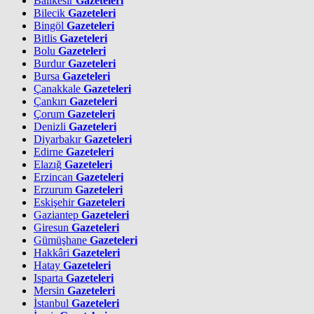
Balıkesir
Gazeteleri
Bilecik
Gazeteleri
Bingöl
Gazeteleri
Bitlis
Gazeteleri
Bolu
Gazeteleri
Burdur
Gazeteleri
Bursa
Gazeteleri
Çanakkale
Gazeteleri
Çankırı
Gazeteleri
Çorum
Gazeteleri
Denizli
Gazeteleri
Diyarbakır
Gazeteleri
Edirne
Gazeteleri
Elazığ
Gazeteleri
Erzincan
Gazeteleri
Erzurum
Gazeteleri
Eskişehir
Gazeteleri
Gaziantep
Gazeteleri
Giresun
Gazeteleri
Gümüşhane
Gazeteleri
Hakkâri
Gazeteleri
Hatay
Gazeteleri
Isparta
Gazeteleri
Mersin
Gazeteleri
İstanbul
Gazeteleri