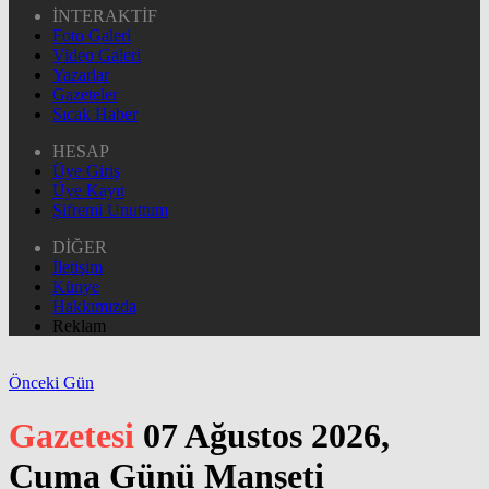
İNTERAKTİF
Foto Galeri
Video Galeri
Yazarlar
Gazeteler
Sıcak Haber
HESAP
Üye Giriş
Üye Kayıt
Şifremi Unuttum
DİĞER
İletişim
Künye
Hakkımızda
Reklam
Önceki Gün
Gazetesi
07 Ağustos 2026,
Cuma Günü Manşeti