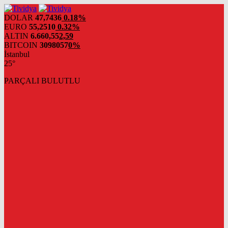
evden
eve
DOLAR
47,7436
0.18%
nakliyat
EURO
55,2510
0.32%
ALTIN
6.660,55
2,59
BITCOIN
3098057
0%
İstanbul
25°
PARÇALI BULUTLU