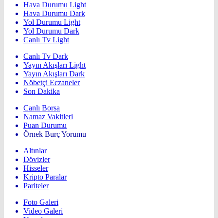
Hava Durumu Light
Hava Durumu Dark
Yol Durumu Light
Yol Durumu Dark
Canlı Tv Light
Canlı Tv Dark
Yayın Akışları Light
Yayın Akışları Dark
Nöbetçi Eczaneler
Son Dakika
Canlı Borsa
Namaz Vakitleri
Puan Durumu
Örnek Burç Yorumu
Altınlar
Dövizler
Hisseler
Kripto Paralar
Pariteler
Foto Galeri
Video Galeri