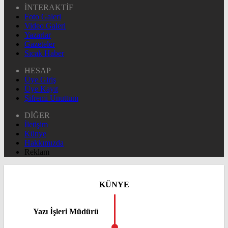
İNTERAKTİF
Foto Galeri
Video Galeri
Yazarlar
Gazeteler
Sıcak Haber
HESAP
Üye Giriş
Üye Kayıt
Şifremi Unuttum
DİĞER
İletişim
Künye
Hakkımızda
Reklam
KÜNYE
Yazı İşleri Müdürü