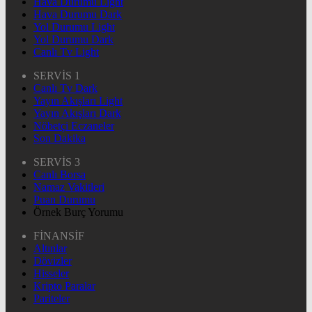
Hava Durumu Light
Hava Durumu Dark
Yol Durumu Light
Yol Durumu Dark
Canlı Tv Light
SERVİS 1
Canlı Tv Dark
Yayın Akışları Light
Yayın Akışları Dark
Nöbetçi Eczaneler
Son Dakika
SERVİS 3
Canlı Borsa
Namaz Vakitleri
Puan Durumu
Örnek Burç Yorumu
FİNANSİF
Altınlar
Dövizler
Hisseler
Kripto Paralar
Pariteler