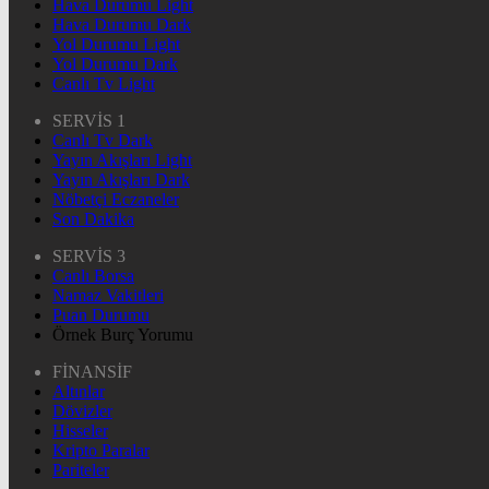
Hava Durumu Light
Hava Durumu Dark
Yol Durumu Light
Yol Durumu Dark
Canlı Tv Light
SERVİS 1
Canlı Tv Dark
Yayın Akışları Light
Yayın Akışları Dark
Nöbetçi Eczaneler
Son Dakika
SERVİS 3
Canlı Borsa
Namaz Vakitleri
Puan Durumu
Örnek Burç Yorumu
FİNANSİF
Altınlar
Dövizler
Hisseler
Kripto Paralar
Pariteler