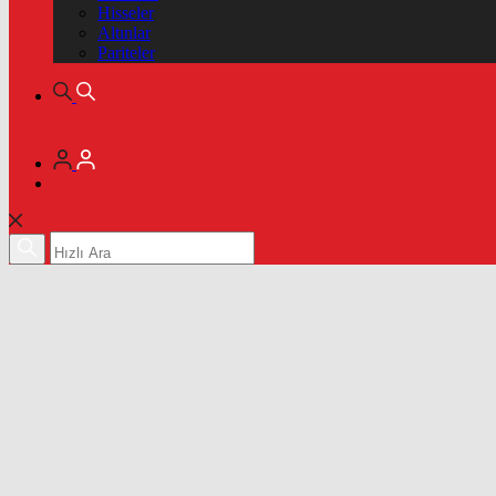
Hisseler
Altınlar
Pariteler