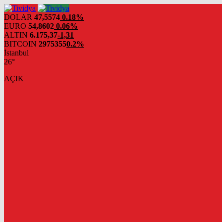
evden
eve
DOLAR
47,5574
0.18%
nakliyat
EURO
54,8602
0.06%
ALTIN
6.175,37
-1,31
BITCOIN
2975355
0.2%
İstanbul
26°
AÇIK