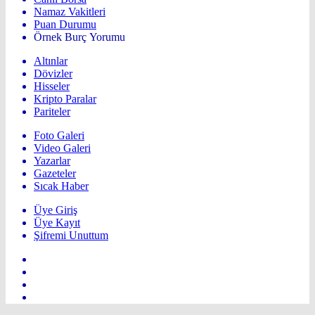
Namaz Vakitleri
Puan Durumu
Örnek Burç Yorumu
Altınlar
Dövizler
Hisseler
Kripto Paralar
Pariteler
Foto Galeri
Video Galeri
Yazarlar
Gazeteler
Sıcak Haber
Üye Giriş
Üye Kayıt
Şifremi Unuttum