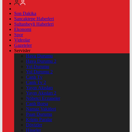
Son Dakika
Sancaktepe Haberleri
Sultanbeyli Haberleri
Ekonomi
Spor
Videolar
Gazeteler
Servisler
Hava Durumu
Hava Durumu 2
Yol Durumu
Yol Durumu 2
Canlı Tv
Canlı Tv 2
Yayın Akışları
Yayın Akışları 2
Nöbetçi Eczaneler
Canlı Borsa
Namaz Vakitleri
Puan Durumu
Kripto Paralar
Dövizler
Hisseler