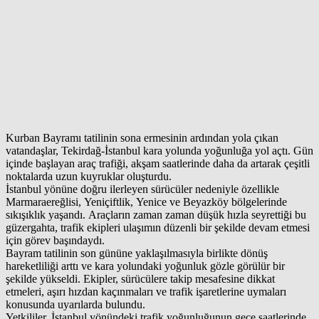
Kurban Bayramı tatilinin sona ermesinin ardından yola çıkan
vatandaşlar, Tekirdağ-İstanbul kara yolunda yoğunluğa yol açtı. Gün
içinde başlayan araç trafiği, akşam saatlerinde daha da artarak çeşitli
noktalarda uzun kuyruklar oluşturdu.
İstanbul yönüne doğru ilerleyen sürücüler nedeniyle özellikle
Marmaraereğlisi, Yeniçiftlik, Yenice ve Beyazköy bölgelerinde
sıkışıklık yaşandı. Araçların zaman zaman düşük hızla seyrettiği bu
güzergahta, trafik ekipleri ulaşımın düzenli bir şekilde devam etmesi
için görev başındaydı.
Bayram tatilinin son gününe yaklaşılmasıyla birlikte dönüş
hareketliliği arttı ve kara yolundaki yoğunluk gözle görülür bir
şekilde yükseldi. Ekipler, sürücülere takip mesafesine dikkat
etmeleri, aşırı hızdan kaçınmaları ve trafik işaretlerine uymaları
konusunda uyarılarda bulundu.
Yetkililer, İstanbul yönündeki trafik yoğunluğunun gece saatlerinde