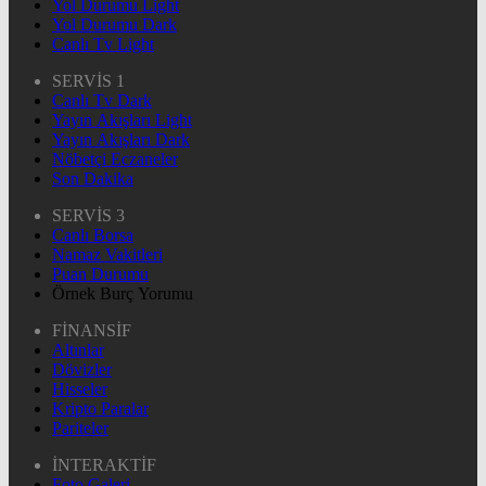
Yol Durumu Light
Yol Durumu Dark
Canlı Tv Light
SERVİS 1
Canlı Tv Dark
Yayın Akışları Light
Yayın Akışları Dark
Nöbetçi Eczaneler
Son Dakika
SERVİS 3
Canlı Borsa
Namaz Vakitleri
Puan Durumu
Örnek Burç Yorumu
FİNANSİF
Altınlar
Dövizler
Hisseler
Kripto Paralar
Pariteler
İNTERAKTİF
Foto Galeri