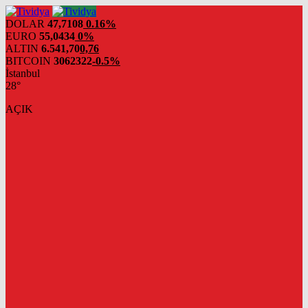
evden
eve
DOLAR
47,7108
0.16%
nakliyat
EURO
55,0434
0%
ALTIN
6.541,70
0,76
BITCOIN
3062322
-0.5%
İstanbul
28°
AÇIK