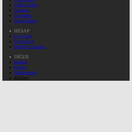
Video Galeri
Yazarlar
Gazeteler
Sıcak Haber
HESAP
Üye Giriş
Üye Kayıt
Şifremi Unuttum
DİĞER
İletişim
Künye
Hakkımızda
Reklam