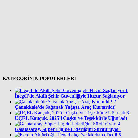
KATEGORİNİN POPÜLERLERİ
1
İnegöl’de Akıllı Şehir Güvenliğiyle Huzur Sağlanıyor
2
Çanakkale’de Sağanak Yağışta Araç Kurtarıldı!
3
ÜÇEL Kauçuk, 2025’i Coşku ve Teşekkürle Uğurladı
4
Galatasaray, Süper Lig’de Liderliğini Sürdürüyor!
5