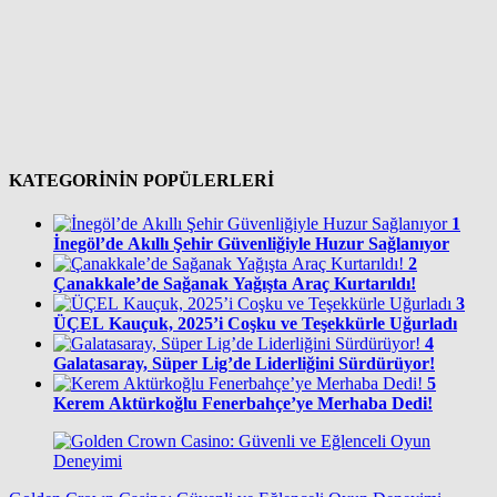
KATEGORİNİN POPÜLERLERİ
1
İnegöl’de Akıllı Şehir Güvenliğiyle Huzur Sağlanıyor
2
Çanakkale’de Sağanak Yağışta Araç Kurtarıldı!
3
ÜÇEL Kauçuk, 2025’i Coşku ve Teşekkürle Uğurladı
4
Galatasaray, Süper Lig’de Liderliğini Sürdürüyor!
5
Kerem Aktürkoğlu Fenerbahçe’ye Merhaba Dedi!