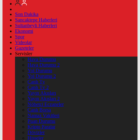
Son Dakika
Sancaktepe Haberleri
Sultanbeyli Haberleri
Ekonomi
Spor
Videolar
Gazeteler
Servisler
Hava Durumu
Hava Durumu 2
Yol Durumu
Yol Durumu 2
Canlı Tv
Canlı Tv 2
Yayın Akışları
Yayın Akışları 2
Nöbetçi Eczaneler
Canlı Borsa
Namaz Vakitleri
Puan Durumu
Kripto Paralar
Dövizler
Hisseler