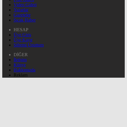
Video Galeri
Yazarlar
Gazeteler
Sıcak Haber
HESAP
Üye Giriş
Üye Kayıt
Şifremi Unuttum
DİĞER
İletişim
Künye
Hakkımızda
Reklam