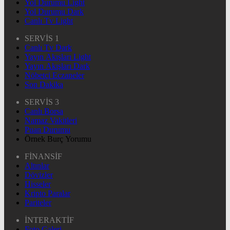
Yol Durumu Light
Yol Durumu Dark
Canlı Tv Light
SERVİS 1
Canlı Tv Dark
Yayın Akışları Light
Yayın Akışları Dark
Nöbetçi Eczaneler
Son Dakika
SERVİS 3
Canlı Borsa
Namaz Vakitleri
Puan Durumu
Örnek Burç Yorumu
FİNANSİF
Altınlar
Dövizler
Hisseler
Kripto Paralar
Pariteler
İNTERAKTİF
Foto Galeri