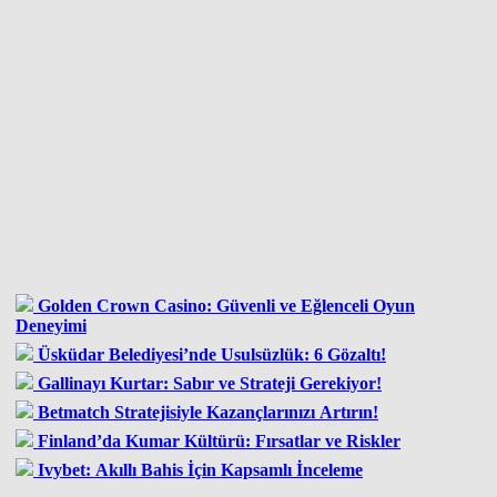
Golden Crown Casino: Güvenli ve Eğlenceli Oyun
Deneyimi
Üsküdar Belediyesi’nde Usulsüzlük: 6 Gözaltı!
Gallinayı Kurtar: Sabır ve Strateji Gerekiyor!
Betmatch Stratejisiyle Kazançlarınızı Artırın!
Finland’da Kumar Kültürü: Fırsatlar ve Riskler
Ivybet: Akıllı Bahis İçin Kapsamlı İnceleme