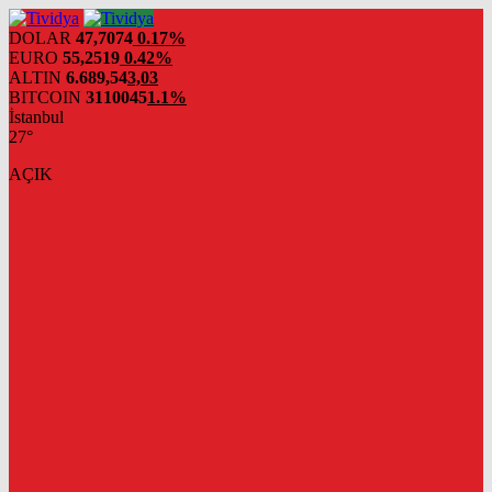
evden
eve
DOLAR
47,7074
0.17%
nakliyat
EURO
55,2519
0.42%
ALTIN
6.689,54
3,03
BITCOIN
3110045
1.1%
İstanbul
27°
AÇIK