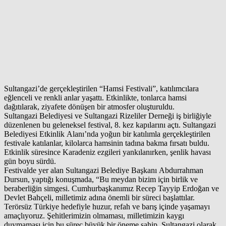
Sultangazi’de gerçekleştirilen “Hamsi Festivali”, katılımcılara
eğlenceli ve renkli anlar yaşattı. Etkinlikte, tonlarca hamsi
dağıtılarak, ziyafete dönüşen bir atmosfer oluşturuldu.
Sultangazi Belediyesi ve Sultangazi Rizeliler Derneği iş birliğiyle
düzenlenen bu geleneksel festival, 8. kez kapılarını açtı. Sultangazi
Belediyesi Etkinlik Alanı’nda yoğun bir katılımla gerçekleştirilen
festivale katılanlar, kilolarca hamsinin tadına bakma fırsatı buldu.
Etkinlik süresince Karadeniz ezgileri yankılanırken, şenlik havası
gün boyu sürdü.
Festivalde yer alan Sultangazi Belediye Başkanı Abdurrahman
Dursun, yaptığı konuşmada, “Bu meydan bizim için birlik ve
beraberliğin simgesi. Cumhurbaşkanımız Recep Tayyip Erdoğan ve
Devlet Bahçeli, milletimiz adına önemli bir süreci başlattılar.
Terörsüz Türkiye hedefiyle huzur, refah ve barış içinde yaşamayı
amaçlıyoruz. Şehitlerimizin olmaması, milletimizin kaygı
duymaması için bu süreç büyük bir öneme sahip. Sultangazi olarak