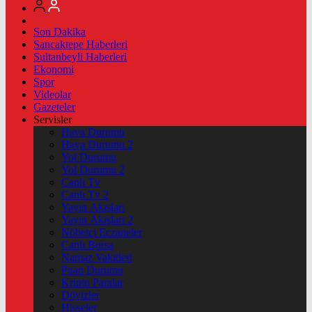
Son Dakika
Sancaktepe Haberleri
Sultanbeyli Haberleri
Ekonomi
Spor
Videolar
Gazeteler
Servisler
Hava Durumu
Hava Durumu 2
Yol Durumu
Yol Durumu 2
Canlı Tv
Canlı Tv 2
Yayın Akışları
Yayın Akışları 2
Nöbetçi Eczaneler
Canlı Borsa
Namaz Vakitleri
Puan Durumu
Kripto Paralar
Dövizler
Hisseler