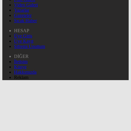
Video Galeri
Yazarlar
Gazeteler
Sıcak Haber
HESAP
Üye Giriş
Üye Kayıt
Şifremi Unuttum
DİĞER
İletişim
Künye
Hakkımızda
Reklam