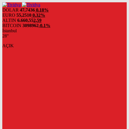
evden
eve
DOLAR
47,7436
0.18%
nakliyat
EURO
55,2510
0.32%
ALTIN
6.660,55
2,59
BITCOIN
3098962
-0.1%
İstanbul
28°
AÇIK