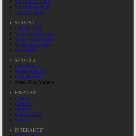
Yol Durumu Light
Yol Durumu Dark
Canlı Tv Light
SERVİS 1
Canlı Tv Dark
Yayın Akışları Light
Yayın Akışları Dark
Nöbetçi Eczaneler
Son Dakika
SERVİS 3
Canlı Borsa
Namaz Vakitleri
Puan Durumu
Örnek Burç Yorumu
FİNANSİF
Altınlar
Dövizler
Hisseler
Kripto Paralar
Pariteler
İNTERAKTİF
Foto Galeri