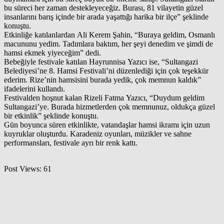
bu süreci her zaman destekleyeceğiz. Burası, 81 vilayetin güzel
insanlarını barış içinde bir arada yaşattığı harika bir ilçe” şeklinde
konuştu.
Etkinliğe katılanlardan Ali Kerem Şahin, “Buraya geldim, Osmanlı
macununu yedim. Tadımlara baktım, her şeyi denedim ve şimdi de
hamsi ekmek yiyeceğim” dedi.
Bebeğiyle festivale katılan Hayrunnisa Yazıcı ise, “Sultangazi
Belediyesi’ne 8. Hamsi Festivali’ni düzenlediği için çok teşekkür
ederim. Rize’nin hamsisini burada yedik, çok memnun kaldık”
ifadelerini kullandı.
Festivalden hoşnut kalan Rizeli Fatma Yazıcı, “Duydum geldim
Sultangazi’ye. Burada hizmetlerden çok memnunuz, oldukça güzel
bir etkinlik” şeklinde konuştu.
Gün boyunca süren etkinlikte, vatandaşlar hamsi ikramı için uzun
kuyruklar oluşturdu. Karadeniz oyunları, müzikler ve sahne
performansları, festivale ayrı bir renk kattı.
Post Views:
61