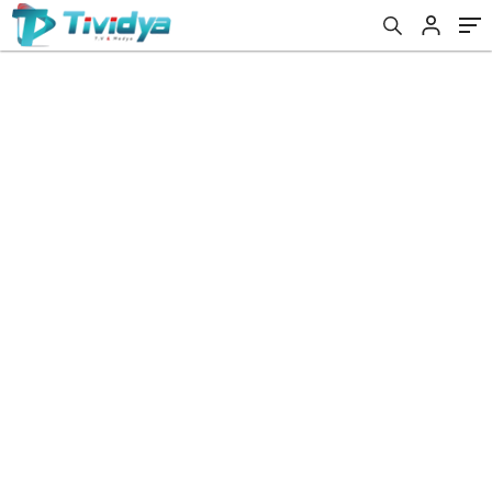
evden
eve
nakliyat