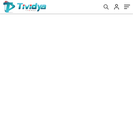
evden
eve
nakliyat