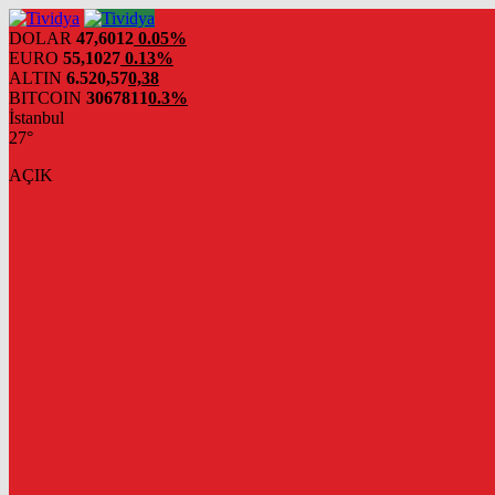
evden
eve
DOLAR
47,6012
0.05%
nakliyat
EURO
55,1027
0.13%
ALTIN
6.520,57
0,38
BITCOIN
3067811
0.3%
İstanbul
27°
AÇIK