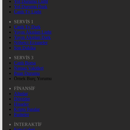
Yol Durumu Light
Yol Durumu Dark
Canlı Tv Light
SERVİS 1
Canlı Tv Dark
Yayın Akışları Light
Yayın Akışları Dark
Nöbetçi Eczaneler
Son Dakika
SERVİS 3
Canlı Borsa
Namaz Vakitleri
Puan Durumu
Örnek Burç Yorumu
FİNANSİF
Altınlar
Dövizler
Hisseler
Kripto Paralar
Pariteler
İNTERAKTİF
Foto Galeri