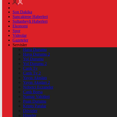
Son Dakika
Sancaktepe Haberleri
Sultanbeyli Haberleri
Ekonomi
Spor
Videolar
Gazeteler
Servisler
Hava Durumu
Hava Durumu 2
Yol Durumu
Yol Durumu 2
Canlı Tv
Canlı Tv 2
Yayın Akışları
Yayın Akışları 2
Nöbetçi Eczaneler
Canlı Borsa
Namaz Vakitleri
Puan Durumu
Kripto Paralar
Dövizler
Hisseler