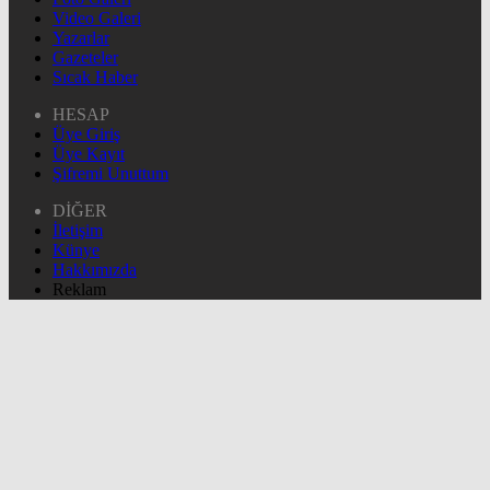
Video Galeri
Yazarlar
Gazeteler
Sıcak Haber
HESAP
Üye Giriş
Üye Kayıt
Şifremi Unuttum
DİĞER
İletişim
Künye
Hakkımızda
Reklam