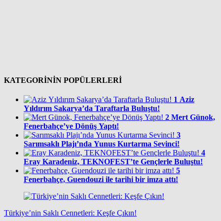
KATEGORİNİN POPÜLERLERİ
1
Aziz
Yıldırım Sakarya’da Taraftarla Buluştu!
2
Mert Günok,
Fenerbahçe’ye Dönüş Yaptı!
3
Sarımsaklı Plajı’nda Yunus Kurtarma Sevinci!
4
Eray Karadeniz, TEKNOFEST’te Gençlerle Buluştu!
5
Fenerbahçe, Guendouzi ile tarihi bir imza attı!
Türkiye’nin Saklı Cennetleri: Keşfe Çıkın!