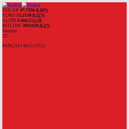
evden
eve
DOLAR
47,7436
0.18%
nakliyat
EURO
55,2510
0.32%
ALTIN
6.660,55
2,59
BITCOIN
3091030
-0.2%
İstanbul
25°
PARÇALI BULUTLU