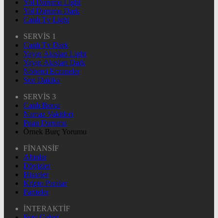
Yol Durumu Light
Yol Durumu Dark
Canlı Tv Light
SERVİS 1
Canlı Tv Dark
Yayın Akışları Light
Yayın Akışları Dark
Nöbetçi Eczaneler
Son Dakika
SERVİS 3
Canlı Borsa
Namaz Vakitleri
Puan Durumu
Örnek Burç Yorumu
FİNANSİF
Altınlar
Dövizler
Hisseler
Kripto Paralar
Pariteler
İNTERAKTİF
Foto Galeri