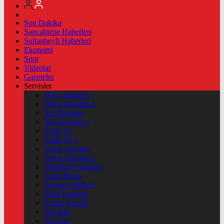
Son Dakika
Sancaktepe Haberleri
Sultanbeyli Haberleri
Ekonomi
Spor
Videolar
Gazeteler
Servisler
Hava Durumu
Hava Durumu 2
Yol Durumu
Yol Durumu 2
Canlı Tv
Canlı Tv 2
Yayın Akışları
Yayın Akışları 2
Nöbetçi Eczaneler
Canlı Borsa
Namaz Vakitleri
Puan Durumu
Kripto Paralar
Dövizler
Hisseler