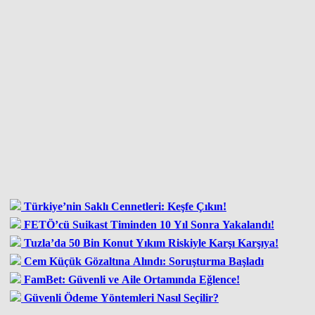
Türkiye’nin Saklı Cennetleri: Keşfe Çıkın!
FETÖ’cü Suikast Timinden 10 Yıl Sonra Yakalandı!
Tuzla’da 50 Bin Konut Yıkım Riskiyle Karşı Karşıya!
Cem Küçük Gözaltına Alındı: Soruşturma Başladı
FamBet: Güvenli ve Aile Ortamında Eğlence!
Güvenli Ödeme Yöntemleri Nasıl Seçilir?