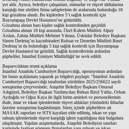
yer aldı. Ayrıca, belediye çalışanları, mimarlar ve rüşvet iddialarına
karıştığı öne sürülen firma sahiplerinin de aralarında bulunduğu 18
kişi gözaltına alındı. Bu kişilerden 5’i sağlık kontrolü için
Bayrampaşa Devlet Hastanesi’ne götürüldü.
Gözaltına alınan bazı kişiler sağlık kontrolünden geçirildi
Gözaltına alınan 18 kişi arasında, Özel Kalem Müdürü Alpay
Arslan, Zabıta Müdürü Mehmet Yılmaz, Üsküdar Belediye Başkanı
Sinem Dedetaş’ın kayınbiraderi Ruhsat ve Denetim Müdürü Basri
Dedetaş’ın da bulunduğu 5 kişi sağlık kontrolü için Bayrampaşa
Devlet Hastanesi’ne getirildi. Sağlık kontrollerinin ardından
şüpheliler, İstanbul Emniyet Müdürlüğü’ne sevk edildi.
Başsavcılıktan resmi açıklama
İstanbul Anadolu Cumhuriyet Başsavcılığı, operasyonun ardından
bir basın açıklaması yaparak şu bilgileri paylaştı: “İstanbul Anadolu
Cumhuriyet Başsavcılığı tarafından yürütülen 2025/256622 sayılı
soruşturma çerçevesinde; Ataşehir Belediye Başkanı Onursal
Adıgüzel, Belediye Başkan Yardımcıları Birkan Birol Yıldız, Orhan
Aydoğdu ve Oğuz Kaya ile ilgili birim amirleri ve personellerinin
ihale, imar ve iskan işlemlerinde rüşvet aldıkları yönündeki ihbarlar
üzerine soruşturma başlatılmıştır. Süreç içinde şüphelilere ait
MASAK raporları ve HTS kayıtları elde edilmiş, iskan ve yapı
ruhsatı işlemlerinde rüşvet karşılığı işlem yapıldığına dair bulgulara
ulaşılmıştır. Yapılan araştırmalarda, Ataşehir Belediyesi sınırları
içerisinde faaliyet gösteren firmalardan yapı ruhsatı ve iskan