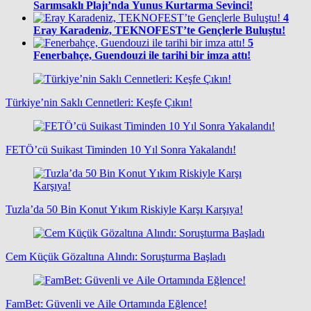
Sarımsaklı Plajı’nda Yunus Kurtarma Sevinci!
4
Eray Karadeniz, TEKNOFEST’te Gençlerle Buluştu!
5
Fenerbahçe, Guendouzi ile tarihi bir imza attı!
Türkiye’nin Saklı Cennetleri: Keşfe Çıkın!
FETÖ’cü Suikast Timinden 10 Yıl Sonra Yakalandı!
Tuzla’da 50 Bin Konut Yıkım Riskiyle Karşı Karşıya!
Cem Küçük Gözaltına Alındı: Soruşturma Başladı
FamBet: Güvenli ve Aile Ortamında Eğlence!