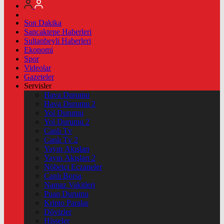
Son Dakika
Sancaktepe Haberleri
Sultanbeyli Haberleri
Ekonomi
Spor
Videolar
Gazeteler
Servisler
Hava Durumu
Hava Durumu 2
Yol Durumu
Yol Durumu 2
Canlı Tv
Canlı Tv 2
Yayın Akışları
Yayın Akışları 2
Nöbetçi Eczaneler
Canlı Borsa
Namaz Vakitleri
Puan Durumu
Kripto Paralar
Dövizler
Hisseler