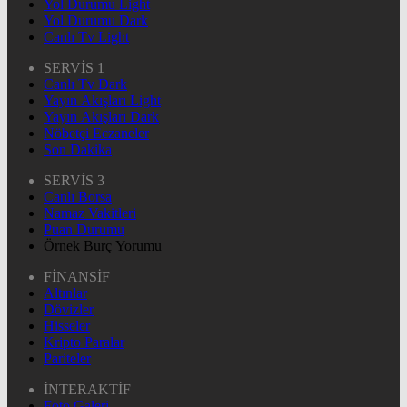
Yol Durumu Light
Yol Durumu Dark
Canlı Tv Light
SERVİS 1
Canlı Tv Dark
Yayın Akışları Light
Yayın Akışları Dark
Nöbetçi Eczaneler
Son Dakika
SERVİS 3
Canlı Borsa
Namaz Vakitleri
Puan Durumu
Örnek Burç Yorumu
FİNANSİF
Altınlar
Dövizler
Hisseler
Kripto Paralar
Pariteler
İNTERAKTİF
Foto Galeri