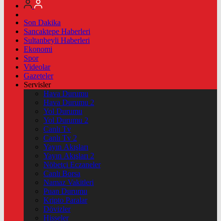
Son Dakika
Sancaktepe Haberleri
Sultanbeyli Haberleri
Ekonomi
Spor
Videolar
Gazeteler
Servisler
Hava Durumu
Hava Durumu 2
Yol Durumu
Yol Durumu 2
Canlı Tv
Canlı Tv 2
Yayın Akışları
Yayın Akışları 2
Nöbetçi Eczaneler
Canlı Borsa
Namaz Vakitleri
Puan Durumu
Kripto Paralar
Dövizler
Hisseler