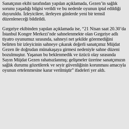
Sanatçının ekibi tarafından yapılan açıklamada, Gezen’in sağlık
sorunu yaşadığı bilgisi verildi ve bu nedenle oyunun iptal edildiği
duyuruldu. İzleyicilere, ilerleyen günlerde yeni bir temsil
düzenleneceği bildirildi.
Gırgıriye ekibinden yapılan açıklamada ise, “21 Nisan saat 20.30’da
İstanbul Kongre Merkezi’nde sahnelenmekte olan Gırgıriye adlı
tiyatro oyunumuz sırasında, sahneyi net şekilde göremediğini
belirten bir izleyicinin sahneye çıkarak değerli sanatçımız Müjdat
Gezen ile doğrudan münakaşaya girmesi nedeniyle sahne düzeni
bozulmuştur. Yaşanan bu beklenmedik ve üzücü olay sırasında
Sayın Müjdat Gezen rahatsızlanmış; gelişmeler üzerine sanatçımızın
sağlık durumu gözetilerek ve seyir güvenliğinin korunması amacıyla
oyunun ertelenmesine karar verilmiştir” ifadeleri yer aldı.