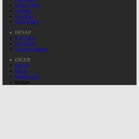
Video Galeri
Yazarlar
Gazeteler
Sıcak Haber
HESAP
Üye Giriş
Üye Kayıt
Şifremi Unuttum
DİĞER
İletişim
Künye
Hakkımızda
Reklam