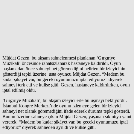
Müjdat Gezen, bu akşam sahnelenmesi planlanan ‘Gırgıriye
Müzikali’ öncesinde rahatsızlanarak hastaneye kaldırıldı. Oyun
başlamadan önce sahneyi net göremediğini belirten bir izleyicinin
gösterdiği tepki üzerine, usta oyuncu Müjdat Gezen, “Madem bu
kadar şikayet var, bu geceki oyunumuzu iptal ediyoruz” diyerek
sahneyi terk etti ve kulise gitti. Gezen, hastaneye kaldırılırken, oyun
iptal edilmiş oldu.
‘Gırgıriye Müzikali’, bu akşam izleyicilerle buluşmayı bekliyordu.
İstanbul Kongre Merkezi’nde oyunu izlemeye gelen bir izleyici,
sahneyi net olarak göremediğini ifade ederek duruma tepki gösterdi.
Bunun üzerine sahneye çıkan Müjdat Gezen, yaşanan sıkıntıya yanıt
vererek, “Madem bu kadar şikâyet var, bu geceki oyunumuzu iptal
ediyoruz” diyerek sahneden ayrıldı ve kulise gitti.