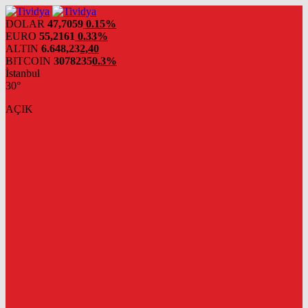
evden
eve
DOLAR
47,7059
0.15%
nakliyat
EURO
55,2161
0.33%
ALTIN
6.648,23
2,40
BITCOIN
3078235
0.3%
İstanbul
30°
AÇIK