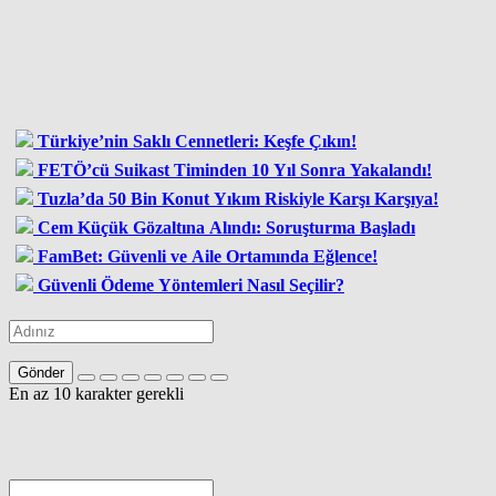
Türkiye’nin Saklı Cennetleri: Keşfe Çıkın!
FETÖ’cü Suikast Timinden 10 Yıl Sonra Yakalandı!
Tuzla’da 50 Bin Konut Yıkım Riskiyle Karşı Karşıya!
Cem Küçük Gözaltına Alındı: Soruşturma Başladı
FamBet: Güvenli ve Aile Ortamında Eğlence!
Güvenli Ödeme Yöntemleri Nasıl Seçilir?
Gönder
En az 10 karakter gerekli