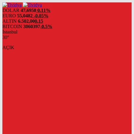
evden
eve
DOLAR
47,6958
0.11%
nakliyat
EURO
55,0482
-0.05%
ALTIN
6.502,00
0,15
BITCOIN
3060397
-0.5%
İstanbul
30°
AÇIK