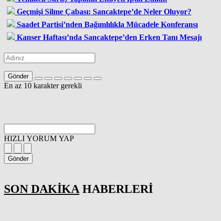
Geçmişi Silme Çabası: Sancaktepe’de Neler Oluyor?
Saadet Partisi’nden Bağımlılıkla Mücadele Konferansı
Kanser Haftası’nda Sancaktepe’den Erken Tanı Mesajı
Gönder
En az 10 karakter gerekli
HIZLI YORUM YAP
Gönder
SON DAKİKA
HABERLERİ