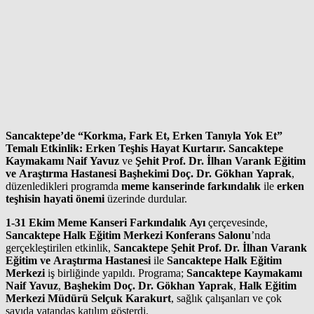
Sancaktepe’de “Korkma, Fark Et, Erken Tanıyla Yok Et”
Temalı Etkinlik: Erken Teşhis Hayat Kurtarır.
Sancaktepe
Kaymakamı Naif Yavuz
ve
Şehit Prof. Dr. İlhan Varank Eğitim
ve Araştırma Hastanesi Başhekimi Doç. Dr. Gökhan Yaprak
,
düzenledikleri programda
meme kanserinde farkındalık
ile
erken
teşhisin hayati önemi
üzerinde durdular.
1-31 Ekim Meme Kanseri Farkındalık Ayı
çerçevesinde,
Sancaktepe Halk Eğitim Merkezi Konferans Salonu
’nda
gerçekleştirilen etkinlik,
Sancaktepe Şehit Prof. Dr. İlhan Varank
Eğitim ve Araştırma Hastanesi
ile
Sancaktepe Halk Eğitim
Merkezi
iş birliğinde yapıldı. Programa;
Sancaktepe Kaymakamı
Naif Yavuz
,
Başhekim Doç. Dr. Gökhan Yaprak
,
Halk Eğitim
Merkezi Müdürü Selçuk Karakurt
, sağlık çalışanları ve çok
sayıda vatandaş katılım gösterdi.