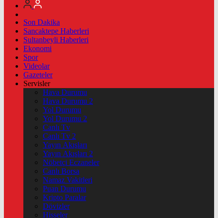
Son Dakika
Sancaktepe Haberleri
Sultanbeyli Haberleri
Ekonomi
Spor
Videolar
Gazeteler
Servisler
Hava Durumu
Hava Durumu 2
Yol Durumu
Yol Durumu 2
Canlı Tv
Canlı Tv 2
Yayın Akışları
Yayın Akışları 2
Nöbetçi Eczaneler
Canlı Borsa
Namaz Vakitleri
Puan Durumu
Kripto Paralar
Dövizler
Hisseler