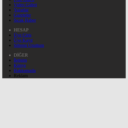
Video Galeri
Yazarlar
Gazeteler
Sıcak Haber
HESAP
Üye Giriş
Üye Kayıt
Şifremi Unuttum
DİĞER
İletişim
Künye
Hakkımızda
Reklam