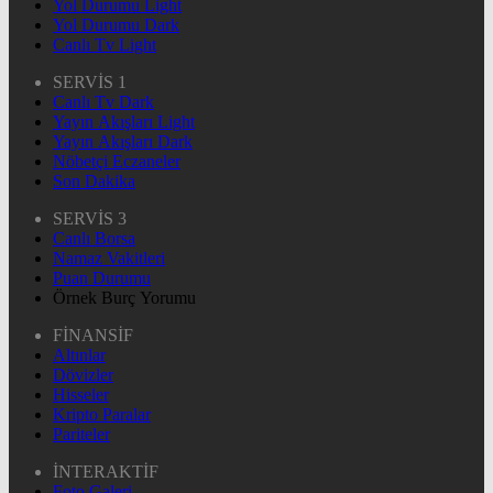
Yol Durumu Light
Yol Durumu Dark
Canlı Tv Light
SERVİS 1
Canlı Tv Dark
Yayın Akışları Light
Yayın Akışları Dark
Nöbetçi Eczaneler
Son Dakika
SERVİS 3
Canlı Borsa
Namaz Vakitleri
Puan Durumu
Örnek Burç Yorumu
FİNANSİF
Altınlar
Dövizler
Hisseler
Kripto Paralar
Pariteler
İNTERAKTİF
Foto Galeri