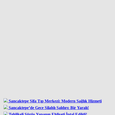
Sancaktepe Şifa Tıp Merkezi: Modern Sağlık Hizmeti
Sancaktepe’de Gece Silahlı Saldırı: Bir Yaralı!
Tehlikeli Sürüş Yapanın Ehliyeti İptal Edildi!