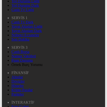
Yol Durumu Light
Yol Durumu Dark
Canlı Tv Light
SERVİS 1
Canlı Tv Dark
Yayın Akışları Light
Yayın Akışları Dark
Nöbetçi Eczaneler
Son Dakika
SERVİS 3
Canlı Borsa
Namaz Vakitleri
Puan Durumu
Örnek Burç Yorumu
FİNANSİF
Altınlar
Dövizler
Hisseler
Kripto Paralar
Pariteler
İNTERAKTİF
Foto Galeri