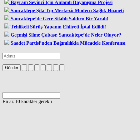
Bayram Sevinci İçin Anlamlı Dayanışma Projesi
Sancaktepe Şifa Tıp Merkezi: Modern Sağlık Hizmeti
Sancaktepe’de Gece Silahlı Saldırı: Bir Yaralı!
Tehlikeli Sürüş Yapanın Ehliyeti İptal Edildi!
Geçmişi Silme Çabası: Sancaktepe’de Neler Oluyor?
Saadet Partisi’nden Bağımlılıkla Mücadele Konferansı
Gönder
En az 10 karakter gerekli