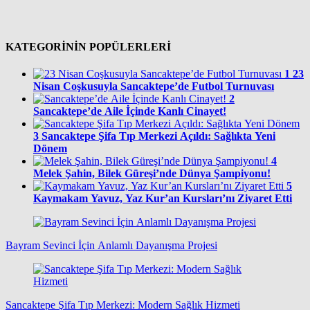
KATEGORİNİN POPÜLERLERİ
1
23
Nisan Coşkusuyla Sancaktepe’de Futbol Turnuvası
2
Sancaktepe’de Aile İçinde Kanlı Cinayet!
3
Sancaktepe Şifa Tıp Merkezi Açıldı: Sağlıkta Yeni
Dönem
4
Melek Şahin, Bilek Güreşi’nde Dünya Şampiyonu!
5
Kaymakam Yavuz, Yaz Kur’an Kursları’nı Ziyaret Etti
Bayram Sevinci İçin Anlamlı Dayanışma Projesi
Sancaktepe Şifa Tıp Merkezi: Modern Sağlık Hizmeti