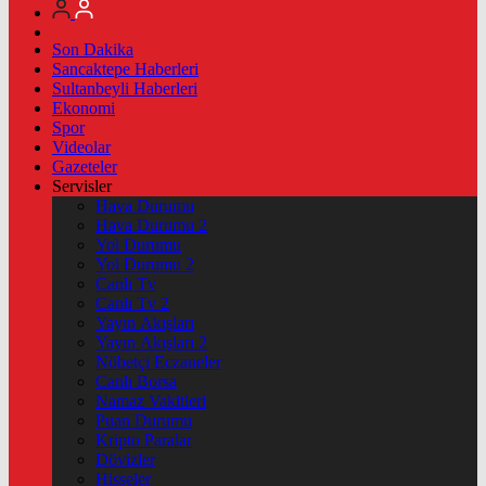
Son Dakika
Sancaktepe Haberleri
Sultanbeyli Haberleri
Ekonomi
Spor
Videolar
Gazeteler
Servisler
Hava Durumu
Hava Durumu 2
Yol Durumu
Yol Durumu 2
Canlı Tv
Canlı Tv 2
Yayın Akışları
Yayın Akışları 2
Nöbetçi Eczaneler
Canlı Borsa
Namaz Vakitleri
Puan Durumu
Kripto Paralar
Dövizler
Hisseler