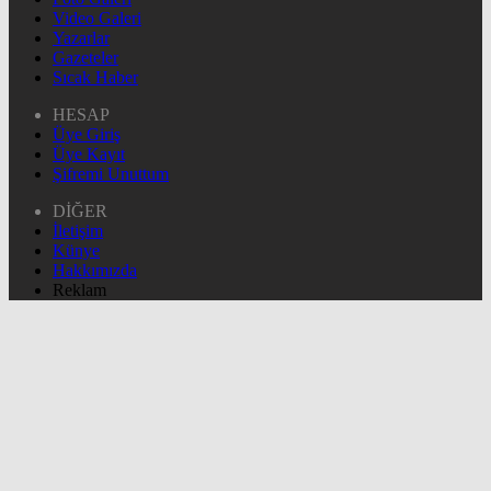
Video Galeri
Yazarlar
Gazeteler
Sıcak Haber
HESAP
Üye Giriş
Üye Kayıt
Şifremi Unuttum
DİĞER
İletişim
Künye
Hakkımızda
Reklam