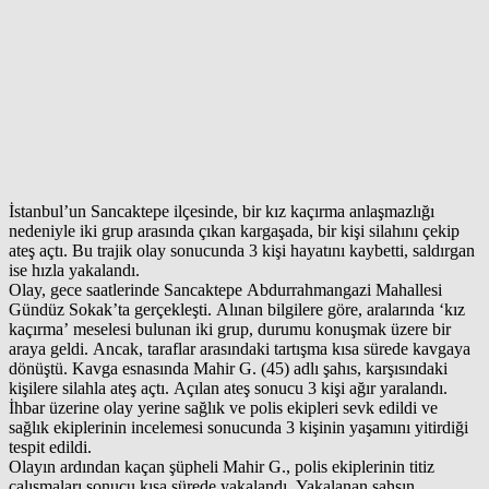
İstanbul’un Sancaktepe ilçesinde, bir kız kaçırma anlaşmazlığı
nedeniyle iki grup arasında çıkan kargaşada, bir kişi silahını çekip
ateş açtı. Bu trajik olay sonucunda 3 kişi hayatını kaybetti, saldırgan
ise hızla yakalandı.
Olay, gece saatlerinde Sancaktepe Abdurrahmangazi Mahallesi
Gündüz Sokak’ta gerçekleşti. Alınan bilgilere göre, aralarında ‘kız
kaçırma’ meselesi bulunan iki grup, durumu konuşmak üzere bir
araya geldi. Ancak, taraflar arasındaki tartışma kısa sürede kavgaya
dönüştü. Kavga esnasında Mahir G. (45) adlı şahıs, karşısındaki
kişilere silahla ateş açtı. Açılan ateş sonucu 3 kişi ağır yaralandı.
İhbar üzerine olay yerine sağlık ve polis ekipleri sevk edildi ve
sağlık ekiplerinin incelemesi sonucunda 3 kişinin yaşamını yitirdiği
tespit edildi.
Olayın ardından kaçan şüpheli Mahir G., polis ekiplerinin titiz
çalışmaları sonucu kısa sürede yakalandı. Yakalanan şahsın