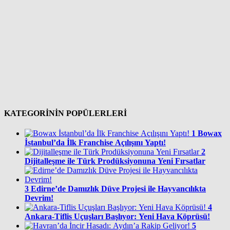
KATEGORİNİN POPÜLERLERİ
1
Bowax
İstanbul’da İlk Franchise Açılışını Yaptı!
2
Dijitalleşme ile Türk Prodüksiyonuna Yeni Fırsatlar
3
Edirne’de Damızlık Düve Projesi ile Hayvancılıkta
Devrim!
4
Ankara-Tiflis Uçuşları Başlıyor: Yeni Hava Köprüsü!
5