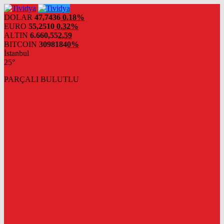
evden
eve
DOLAR
47,7436
0.18%
nakliyat
EURO
55,2510
0.32%
ALTIN
6.660,55
2,59
BITCOIN
3098184
0%
İstanbul
25°
PARÇALI BULUTLU