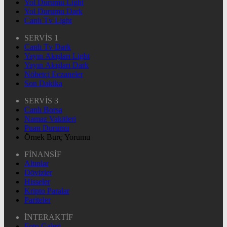
Yol Durumu Light
Yol Durumu Dark
Canlı Tv Light
SERVİS 1
Canlı Tv Dark
Yayın Akışları Light
Yayın Akışları Dark
Nöbetçi Eczaneler
Son Dakika
SERVİS 3
Canlı Borsa
Namaz Vakitleri
Puan Durumu
Örnek Burç Yorumu
FİNANSİF
Altınlar
Dövizler
Hisseler
Kripto Paralar
Pariteler
İNTERAKTİF
Foto Galeri