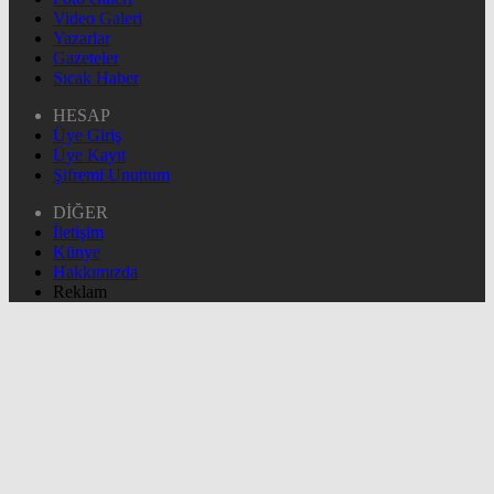
Video Galeri
Yazarlar
Gazeteler
Sıcak Haber
HESAP
Üye Giriş
Üye Kayıt
Şifremi Unuttum
DİĞER
İletişim
Künye
Hakkımızda
Reklam