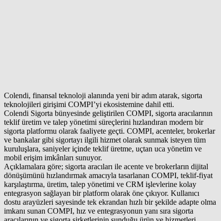
Colendi, finansal teknoloji alanında yeni bir adım atarak, sigorta
teknolojileri girişimi COMPI’yi ekosistemine dahil etti.
Colendi Sigorta bünyesinde geliştirilen COMPI, sigorta aracılarının
teklif üretim ve talep yönetimi süreçlerini hızlandıran modern bir
sigorta platformu olarak faaliyete geçti. COMPI, acenteler, brokerlar
ve bankalar gibi sigortayı ilgili hizmet olarak sunmak isteyen tüm
kuruluşlara, saniyeler içinde teklif üretme, uçtan uca yönetim ve
mobil erişim imkânları sunuyor.
Açıklamalara göre; sigorta aracıları ile acente ve brokerların dijital
dönüşümünü hızlandırmak amacıyla tasarlanan COMPI, teklif-fiyat
karşılaştırma, üretim, talep yönetimi ve CRM işlevlerine kolay
entegrasyon sağlayan bir platform olarak öne çıkıyor. Kullanıcı
dostu arayüzleri sayesinde tek ekrandan hızlı bir şekilde adapte olma
imkanı sunan COMPI, hız ve entegrasyonun yanı sıra sigorta
aracılarının ve sigorta şirketlerinin sunduğu ürün ve hizmetleri