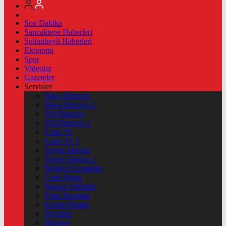
Son Dakika
Sancaktepe Haberleri
Sultanbeyli Haberleri
Ekonomi
Spor
Videolar
Gazeteler
Servisler
Hava Durumu
Hava Durumu 2
Yol Durumu
Yol Durumu 2
Canlı Tv
Canlı Tv 2
Yayın Akışları
Yayın Akışları 2
Nöbetçi Eczaneler
Canlı Borsa
Namaz Vakitleri
Puan Durumu
Kripto Paralar
Dövizler
Hisseler