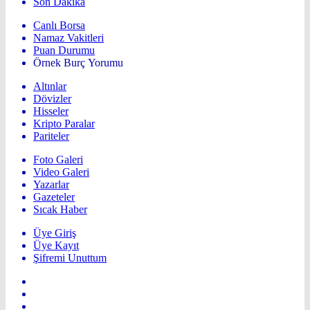
Son Dakika
Canlı Borsa
Namaz Vakitleri
Puan Durumu
Örnek Burç Yorumu
Altınlar
Dövizler
Hisseler
Kripto Paralar
Pariteler
Foto Galeri
Video Galeri
Yazarlar
Gazeteler
Sıcak Haber
Üye Giriş
Üye Kayıt
Şifremi Unuttum