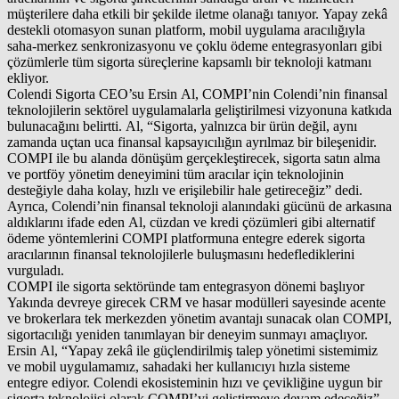
müşterilere daha etkili bir şekilde iletme olanağı tanıyor. Yapay zekâ
destekli otomasyon sunan platform, mobil uygulama aracılığıyla
saha-merkez senkronizasyonu ve çoklu ödeme entegrasyonları gibi
çözümlerle tüm sigorta süreçlerine kapsamlı bir teknoloji katmanı
ekliyor.
Colendi Sigorta CEO’su Ersin Al, COMPI’nin Colendi’nin finansal
teknolojilerin sektörel uygulamalarla geliştirilmesi vizyonuna katkıda
bulunacağını belirtti. Al, “Sigorta, yalnızca bir ürün değil, aynı
zamanda uçtan uca finansal kapsayıcılığın ayrılmaz bir bileşenidir.
COMPI ile bu alanda dönüşüm gerçekleştirecek, sigorta satın alma
ve portföy yönetim deneyimini tüm aracılar için teknolojinin
desteğiyle daha kolay, hızlı ve erişilebilir hale getireceğiz” dedi.
Ayrıca, Colendi’nin finansal teknoloji alanındaki gücünü de arkasına
aldıklarını ifade eden Al, cüzdan ve kredi çözümleri gibi alternatif
ödeme yöntemlerini COMPI platformuna entegre ederek sigorta
aracılarının finansal teknolojilerle buluşmasını hedeflediklerini
vurguladı.
COMPI ile sigorta sektöründe tam entegrasyon dönemi başlıyor
Yakında devreye girecek CRM ve hasar modülleri sayesinde acente
ve brokerlara tek merkezden yönetim avantajı sunacak olan COMPI,
sigortacılığı yeniden tanımlayan bir deneyim sunmayı amaçlıyor.
Ersin Al, “Yapay zekâ ile güçlendirilmiş talep yönetimi sistemimiz
ve mobil uygulamamız, sahadaki her kullanıcıyı hızla sisteme
entegre ediyor. Colendi ekosisteminin hızı ve çevikliğine uygun bir
sigorta teknolojisi olarak COMPI’yi geliştirmeye devam edeceğiz”