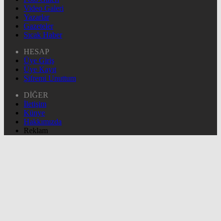
Video Galeri
Yazarlar
Gazeteler
Sıcak Haber
HESAP
Üye Giriş
Üye Kayıt
Şifremi Unuttum
DİĞER
İletişim
Künye
Hakkımızda
Reklam