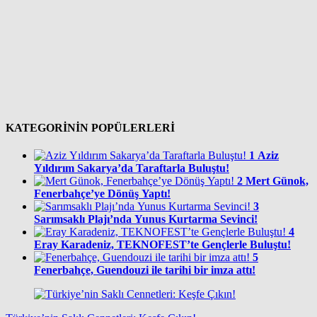
KATEGORİNİN POPÜLERLERİ
1
Aziz
Yıldırım Sakarya’da Taraftarla Buluştu!
2
Mert Günok,
Fenerbahçe’ye Dönüş Yaptı!
3
Sarımsaklı Plajı’nda Yunus Kurtarma Sevinci!
4
Eray Karadeniz, TEKNOFEST’te Gençlerle Buluştu!
5
Fenerbahçe, Guendouzi ile tarihi bir imza attı!