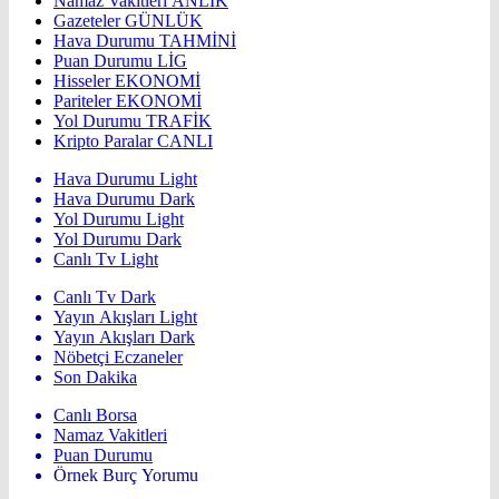
Namaz Vakitleri
ANLIK
Gazeteler
GÜNLÜK
Hava Durumu
TAHMİNİ
Puan Durumu
LİG
Hisseler
EKONOMİ
Pariteler
EKONOMİ
Yol Durumu
TRAFİK
Kripto Paralar
CANLI
Hava Durumu Light
Hava Durumu Dark
Yol Durumu Light
Yol Durumu Dark
Canlı Tv Light
Canlı Tv Dark
Yayın Akışları Light
Yayın Akışları Dark
Nöbetçi Eczaneler
Son Dakika
Canlı Borsa
Namaz Vakitleri
Puan Durumu
Örnek Burç Yorumu