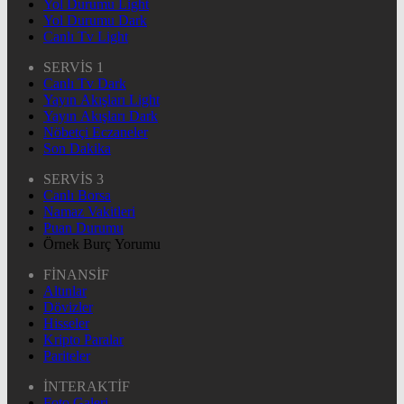
Yol Durumu Light
Yol Durumu Dark
Canlı Tv Light
SERVİS 1
Canlı Tv Dark
Yayın Akışları Light
Yayın Akışları Dark
Nöbetçi Eczaneler
Son Dakika
SERVİS 3
Canlı Borsa
Namaz Vakitleri
Puan Durumu
Örnek Burç Yorumu
FİNANSİF
Altınlar
Dövizler
Hisseler
Kripto Paralar
Pariteler
İNTERAKTİF
Foto Galeri