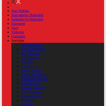
Son Dakika
Sancaktepe Haberleri
Sultanbeyli Haberleri
Ekonomi
Spor
Videolar
Gazeteler
Servisler
Hava Durumu
Hava Durumu 2
Yol Durumu
Yol Durumu 2
Canlı Tv
Canlı Tv 2
Yayın Akışları
Yayın Akışları 2
Nöbetçi Eczaneler
Canlı Borsa
Namaz Vakitleri
Puan Durumu
Kripto Paralar
Dövizler
Hisseler