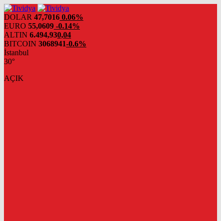
evden
eve
DOLAR
47,7016
0.06%
nakliyat
EURO
55,0609
-0.14%
ALTIN
6.494,93
0,04
BITCOIN
3068941
-0.6%
İstanbul
30°
AÇIK