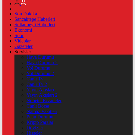
Son Dakika
Sancaktepe Haberleri
Sultanbeyli Haberleri
Ekonomi
Spor
Videolar
Gazeteler
Servisler
Hava Durumu
Hava Durumu 2
Yol Durumu
Yol Durumu 2
Canlı Tv
Canlı Tv 2
Yayın Akışları
Yayın Akışları 2
Nöbetçi Eczaneler
Canlı Borsa
Namaz Vakitleri
Puan Durumu
Kripto Paralar
Dövizler
Hisseler