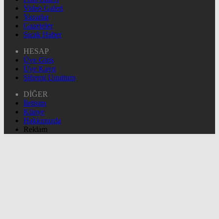
Video Galeri
Yazarlar
Gazeteler
Sıcak Haber
HESAP
Üye Giriş
Üye Kayıt
Şifremi Unuttum
DİĞER
İletişim
Künye
Hakkımızda
Reklam