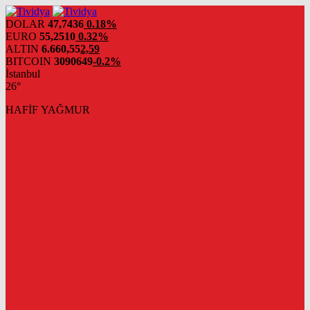
evden
eve
DOLAR
47,7436
0.18%
nakliyat
EURO
55,2510
0.32%
ALTIN
6.660,55
2,59
BITCOIN
3090649
-0.2%
İstanbul
26°
HAFİF YAĞMUR