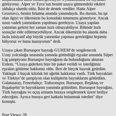
görüyoruz. Alper ve Tuva’nın benim uzaya gitmemdeki etkileri
oldukça olumlu oldu. İkisi de destek verdiler. Hatta Alper
Gezeravcı, benim fırlatma anımda yanımdaydı. Bu durum, bu işe
olan ilgiyi ve ülkemizin bu konudaki tutumunu gösteriyor. Ancak
uzun vadeli yatırımların yapılması gerekiyor. Uzaya yapılan
yatırımın getirisi her zaman hızlı olmayabiliyor. Bilimde hızlı
sonuçlar elde edilemeyebiliyor. Ancak ülkemizin bu alanda daha
fazla inisiyatif alıp büyük yatırımlar yapması gerektiğini hepimiz
biliyoruz ve buna inanıyorum” dedi.
Uzaya çıkan Bursaspor bayrağı GUHEM’de sergilenecek
Uzay yolculuğu sırasında yanında götürdüğü eşyalar arasında Süper
Lig şampiyonu Bursaspor bayrağının da bulunduğunu aktaran
Erdem, “Uzaya giderken bize bir paket verildi ve istediğimiz
eşyaları götürme hakkımız oldu. Ben de birçok bayrak getirdim.
Yaklaşık 3 buçuk kiloluk bir ağırlık hakkımız vardı. Türk bayrakları
ve Türkiye’de şampiyon olan kulüplerin bayraklarını götürdüm.
Galatasaray, Fenerbahçe, Trabzonspor, Bursaspor, Beşiktaş ve
Başakşehir’in bayraklarını yanımda götürdüm. Bursaspor bayrağını,
Türk bayrağını ve uçuş armamı buraya sergilenmek üzere hediye
edeceğim. Ayrıca buraya geri katkıda bulunmak istedim” diye
konuştu.
Post Views:
28