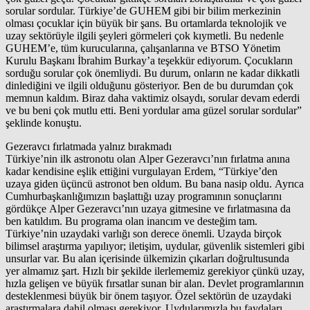
sorular sordular. Türkiye’de GUHEM gibi bir bilim merkezinin
olması çocuklar için büyük bir şans. Bu ortamlarda teknolojik ve
uzay sektörüyle ilgili şeyleri görmeleri çok kıymetli. Bu nedenle
GUHEM’e, tüm kurucularına, çalışanlarına ve BTSO Yönetim
Kurulu Başkanı İbrahim Burkay’a teşekkür ediyorum. Çocukların
sorduğu sorular çok önemliydi. Bu durum, onların ne kadar dikkatli
dinlediğini ve ilgili olduğunu gösteriyor. Ben de bu durumdan çok
memnun kaldım. Biraz daha vaktimiz olsaydı, sorular devam ederdi
ve bu beni çok mutlu etti. Beni yordular ama güzel sorular sordular”
şeklinde konuştu.
Gezeravcı fırlatmada yalnız bırakmadı
Türkiye’nin ilk astronotu olan Alper Gezeravcı’nın fırlatma anına
kadar kendisine eşlik ettiğini vurgulayan Erdem, “Türkiye’den
uzaya giden üçüncü astronot ben oldum. Bu bana nasip oldu. Ayrıca
Cumhurbaşkanlığımızın başlattığı uzay programının sonuçlarını
gördükçe Alper Gezeravcı’nın uzaya gitmesine ve fırlatmasına da
ben katıldım. Bu programa olan inancım ve desteğim tam.
Türkiye’nin uzaydaki varlığı son derece önemli. Uzayda birçok
bilimsel araştırma yapılıyor; iletişim, uydular, güvenlik sistemleri gibi
unsurlar var. Bu alan içerisinde ülkemizin çıkarları doğrultusunda
yer almamız şart. Hızlı bir şekilde ilerlememiz gerekiyor çünkü uzay,
hızla gelişen ve büyük fırsatlar sunan bir alan. Devlet programlarının
desteklenmesi büyük bir önem taşıyor. Özel sektörün de uzaydaki
araştırmalara dahil olması gerekiyor. Uydularımızla bu faydaları