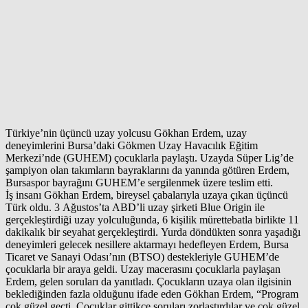
Türkiye’nin üçüncü uzay yolcusu Gökhan Erdem, uzay
deneyimlerini Bursa’daki Gökmen Uzay Havacılık Eğitim
Merkezi’nde (GUHEM) çocuklarla paylaştı. Uzayda Süper Lig’de
şampiyon olan takımların bayraklarını da yanında götüren Erdem,
Bursaspor bayrağını GUHEM’e sergilenmek üzere teslim etti.
İş insanı Gökhan Erdem, bireysel çabalarıyla uzaya çıkan üçüncü
Türk oldu. 3 Ağustos’ta ABD’li uzay şirketi Blue Origin ile
gerçekleştirdiği uzay yolculuğunda, 6 kişilik mürettebatla birlikte 11
dakikalık bir seyahat gerçekleştirdi. Yurda döndükten sonra yaşadığı
deneyimleri gelecek nesillere aktarmayı hedefleyen Erdem, Bursa
Ticaret ve Sanayi Odası’nın (BTSO) destekleriyle GUHEM’de
çocuklarla bir araya geldi. Uzay macerasını çocuklarla paylaşan
Erdem, gelen soruları da yanıtladı. Çocukların uzaya olan ilgisinin
beklediğinden fazla olduğunu ifade eden Gökhan Erdem, “Program
çok güzel geçti. Çocuklar gittikçe soruları zorlaştırdılar ve çok güzel