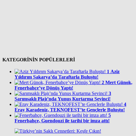
KATEGORİNİN POPÜLERLERİ
1
Aziz
Yıldırım Sakarya’da Taraftarla Buluştu!
2
Mert Günok,
Fenerbahçe’ye Dönüş Yaptı!
3
Sarımsaklı Plajı’nda Yunus Kurtarma Sevinci!
4
Eray Karadeniz, TEKNOFEST’te Gençlerle Buluştu!
5
Fenerbahçe, Guendouzi ile tarihi bir imza attı!