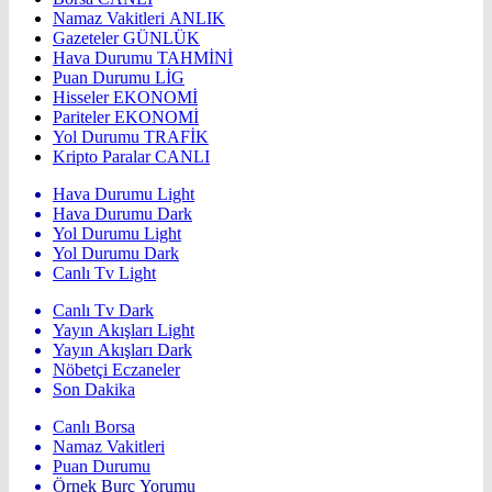
Namaz Vakitleri
ANLIK
Gazeteler
GÜNLÜK
Hava Durumu
TAHMİNİ
Puan Durumu
LİG
Hisseler
EKONOMİ
Pariteler
EKONOMİ
Yol Durumu
TRAFİK
Kripto Paralar
CANLI
Hava Durumu Light
Hava Durumu Dark
Yol Durumu Light
Yol Durumu Dark
Canlı Tv Light
Canlı Tv Dark
Yayın Akışları Light
Yayın Akışları Dark
Nöbetçi Eczaneler
Son Dakika
Canlı Borsa
Namaz Vakitleri
Puan Durumu
Örnek Burç Yorumu