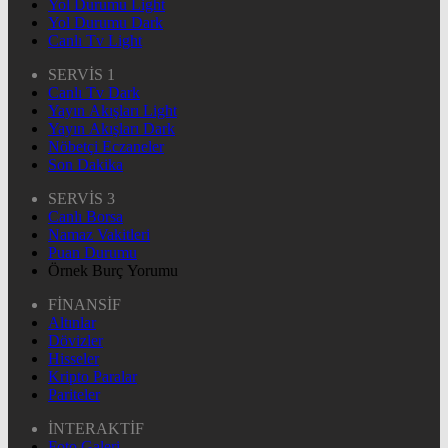
Yol Durumu Light
Yol Durumu Dark
Canlı Tv Light
SERVİS 1
Canlı Tv Dark
Yayın Akışları Light
Yayın Akışları Dark
Nöbetçi Eczaneler
Son Dakika
SERVİS 3
Canlı Borsa
Namaz Vakitleri
Puan Durumu
Örnek Burç Yorumu
FİNANSİF
Altınlar
Dövizler
Hisseler
Kripto Paralar
Pariteler
İNTERAKTİF
Foto Galeri