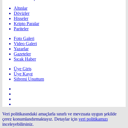
Altınlar
Dövizler
Hisseler
Kripto Paralar
Pariteler
Foto Galeri
Video Galeri
Yazarlar
Gazeteler
Sıcak Haber
Üye Giriş
Üye Kayıt
Şifremi Unuttum
Veri politikasındaki amaçlarla sınırlı ve mevzuata uygun şekilde
çerez konumlandırmaktayız. Detaylar için
veri politikamızı
inceleyebilirsiniz.