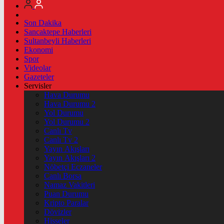
Son Dakika
Sancaktepe Haberleri
Sultanbeyli Haberleri
Ekonomi
Spor
Videolar
Gazeteler
Servisler
Hava Durumu
Hava Durumu 2
Yol Durumu
Yol Durumu 2
Canlı Tv
Canlı Tv 2
Yayın Akışları
Yayın Akışları 2
Nöbetçi Eczaneler
Canlı Borsa
Namaz Vakitleri
Puan Durumu
Kripto Paralar
Dövizler
Hisseler