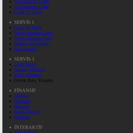
Yol Durumu Light
Yol Durumu Dark
Canlı Tv Light
SERVİS 1
Canlı Tv Dark
Yayın Akışları Light
Yayın Akışları Dark
Nöbetçi Eczaneler
Son Dakika
SERVİS 3
Canlı Borsa
Namaz Vakitleri
Puan Durumu
Örnek Burç Yorumu
FİNANSİF
Altınlar
Dövizler
Hisseler
Kripto Paralar
Pariteler
İNTERAKTİF
Foto Galeri