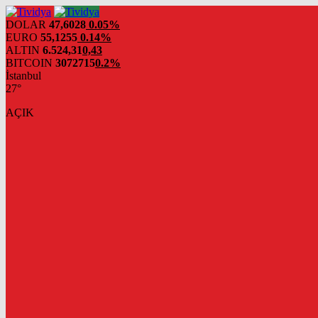
evden
eve
DOLAR
47,6028
0.05%
nakliyat
EURO
55,1255
0.14%
ALTIN
6.524,31
0,43
BITCOIN
3072715
0.2%
İstanbul
27°
AÇIK