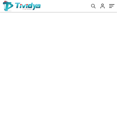
evden
eve
nakliyat