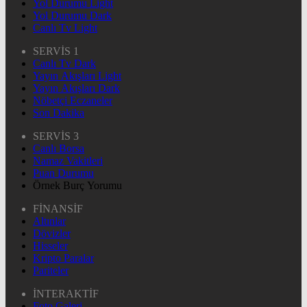
Yol Durumu Light
Yol Durumu Dark
Canlı Tv Light
SERVİS 1
Canlı Tv Dark
Yayın Akışları Light
Yayın Akışları Dark
Nöbetçi Eczaneler
Son Dakika
SERVİS 3
Canlı Borsa
Namaz Vakitleri
Puan Durumu
Örnek Burç Yorumu
FİNANSİF
Altınlar
Dövizler
Hisseler
Kripto Paralar
Pariteler
İNTERAKTİF
Foto Galeri