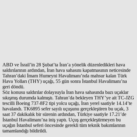
ABD ve İsrail’in 28 Şubat’ta İran’a yönelik düzenledikleri hava
saldırılarının ardından, İran hava sahasını kapatmasının neticesinde
Tahran’daki İmam Humeyni Havalimanı’nda mahsur kalan Türk
Hava Yolları (THY) uçağı, 55 gün sonra İstanbul Havalimanı’na
geri döndü.
Söz konusu saldırılar dolayısıyla İran hava sahasında bazı uçaklar
sıkışmış durumda kalmıştı. Tahran’da bekleyen THY’ye ait TC-JZG
tescilli Boeing 737-8F2 tipi yolcu uçağı, İran yerel saatiyle 14.14’te
havalandı. TK6895 sefer sayılı uçuşunu gerçekleştiren bu uçak, 3
saat 37 dakikalık bir sürenin ardından, Türkiye saatiyle 17.21’de
İstanbul Havalimanı’na iniş yaptı. Uçuş gerçekleştirmeyen bu
uçağın İstanbul seferi öncesinde gerekli tüm teknik bakımlarının
tamamlandığı bildirildi.