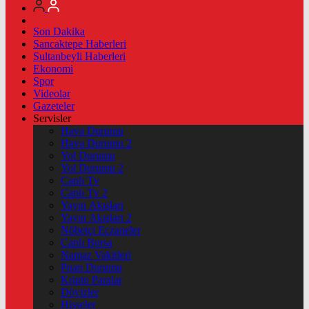
Son Dakika
Sancaktepe Haberleri
Sultanbeyli Haberleri
Ekonomi
Spor
Videolar
Gazeteler
Servisler
Hava Durumu
Hava Durumu 2
Yol Durumu
Yol Durumu 2
Canlı Tv
Canlı Tv 2
Yayın Akışları
Yayın Akışları 2
Nöbetçi Eczaneler
Canlı Borsa
Namaz Vakitleri
Puan Durumu
Kripto Paralar
Dövizler
Hisseler