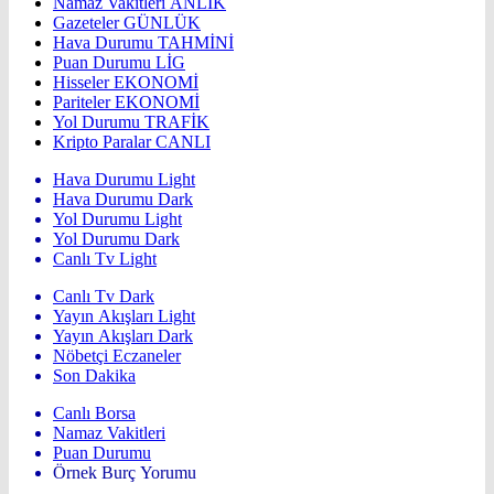
Namaz Vakitleri
ANLIK
Gazeteler
GÜNLÜK
Hava Durumu
TAHMİNİ
Puan Durumu
LİG
Hisseler
EKONOMİ
Pariteler
EKONOMİ
Yol Durumu
TRAFİK
Kripto Paralar
CANLI
Hava Durumu Light
Hava Durumu Dark
Yol Durumu Light
Yol Durumu Dark
Canlı Tv Light
Canlı Tv Dark
Yayın Akışları Light
Yayın Akışları Dark
Nöbetçi Eczaneler
Son Dakika
Canlı Borsa
Namaz Vakitleri
Puan Durumu
Örnek Burç Yorumu