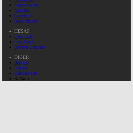
Video Galeri
Yazarlar
Gazeteler
Sıcak Haber
HESAP
Üye Giriş
Üye Kayıt
Şifremi Unuttum
DİĞER
İletişim
Künye
Hakkımızda
Reklam