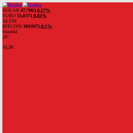
evden
eve
DOLAR
47,7063
0.17%
nakliyat
EURO
55,0371
0.03%
ALTIN
BITCOIN
3093975
-0.1%
İstanbul
28°
AÇIK