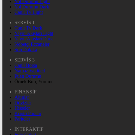
Yol Durumu Light
Yol Durumu Dark
Canlı Tv Light
SERVİS 1
Canlı Tv Dark
Yayın Akışları Light
Yayın Akışları Dark
Nöbetçi Eczaneler
Son Dakika
SERVİS 3
Canlı Borsa
Namaz Vakitleri
Puan Durumu
Örnek Burç Yorumu
FİNANSİF
Altınlar
Dövizler
Hisseler
Kripto Paralar
Pariteler
İNTERAKTİF
Foto Galeri