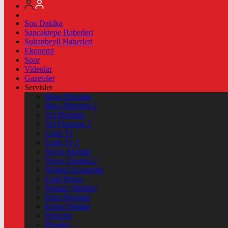
Son Dakika
Sancaktepe Haberleri
Sultanbeyli Haberleri
Ekonomi
Spor
Videolar
Gazeteler
Servisler
Hava Durumu
Hava Durumu 2
Yol Durumu
Yol Durumu 2
Canlı Tv
Canlı Tv 2
Yayın Akışları
Yayın Akışları 2
Nöbetçi Eczaneler
Canlı Borsa
Namaz Vakitleri
Puan Durumu
Kripto Paralar
Dövizler
Hisseler