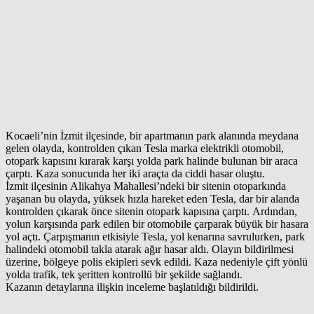
Kocaeli’nin İzmit ilçesinde, bir apartmanın park alanında meydana
gelen olayda, kontrolden çıkan Tesla marka elektrikli otomobil,
otopark kapısını kırarak karşı yolda park halinde bulunan bir araca
çarptı. Kaza sonucunda her iki araçta da ciddi hasar oluştu.
İzmit ilçesinin Alikahya Mahallesi’ndeki bir sitenin otoparkında
yaşanan bu olayda, yüksek hızla hareket eden Tesla, dar bir alanda
kontrolden çıkarak önce sitenin otopark kapısına çarptı. Ardından,
yolun karşısında park edilen bir otomobile çarparak büyük bir hasara
yol açtı. Çarpışmanın etkisiyle Tesla, yol kenarına savrulurken, park
halindeki otomobil takla atarak ağır hasar aldı. Olayın bildirilmesi
üzerine, bölgeye polis ekipleri sevk edildi. Kaza nedeniyle çift yönlü
yolda trafik, tek şeritten kontrollü bir şekilde sağlandı.
Kazanın detaylarına ilişkin inceleme başlatıldığı bildirildi.