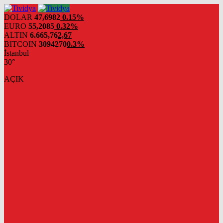
evden
eve
DOLAR
47,6982
0.15%
nakliyat
EURO
55,2085
0.32%
ALTIN
6.665,76
2,67
BITCOIN
3094270
0.3%
İstanbul
30°
AÇIK