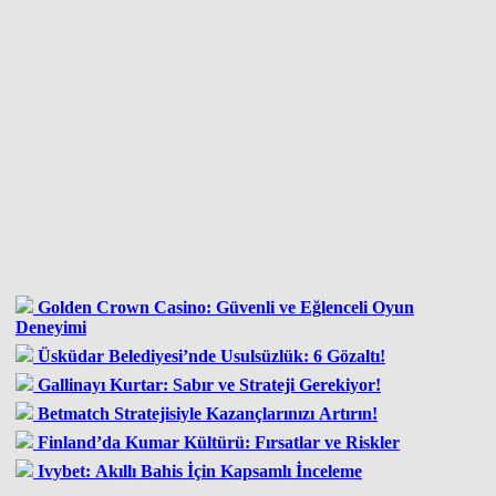
Golden Crown Casino: Güvenli ve Eğlenceli Oyun
Deneyimi
Üsküdar Belediyesi’nde Usulsüzlük: 6 Gözaltı!
Gallinayı Kurtar: Sabır ve Strateji Gerekiyor!
Betmatch Stratejisiyle Kazançlarınızı Artırın!
Finland’da Kumar Kültürü: Fırsatlar ve Riskler
Ivybet: Akıllı Bahis İçin Kapsamlı İnceleme