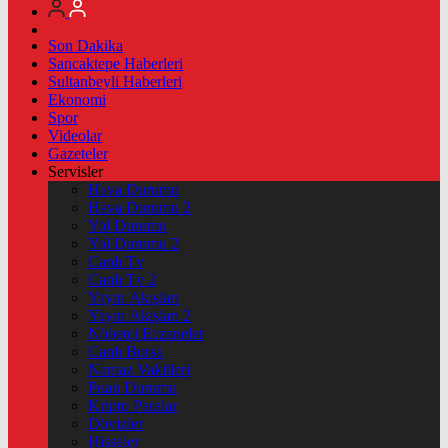
Son Dakika
Sancaktepe Haberleri
Sultanbeyli Haberleri
Ekonomi
Spor
Videolar
Gazeteler
Servisler
Hava Durumu
Hava Durumu 2
Yol Durumu
Yol Durumu 2
Canlı Tv
Canlı Tv 2
Yayın Akışları
Yayın Akışları 2
Nöbetçi Eczaneler
Canlı Borsa
Namaz Vakitleri
Puan Durumu
Kripto Paralar
Dövizler
Hisseler