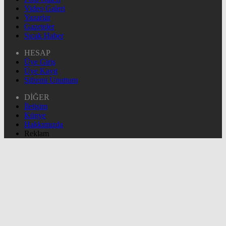
Video Galeri
Yazarlar
Gazeteler
Sıcak Haber
HESAP
Üye Giriş
Üye Kayıt
Şifremi Unuttum
DİĞER
İletişim
Künye
Hakkımızda
Reklam