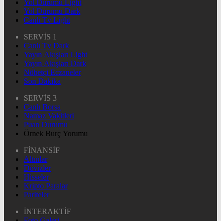
Yol Durumu Light
Yol Durumu Dark
Canlı Tv Light
SERVİS 1
Canlı Tv Dark
Yayın Akışları Light
Yayın Akışları Dark
Nöbetçi Eczaneler
Son Dakika
SERVİS 3
Canlı Borsa
Namaz Vakitleri
Puan Durumu
Örnek Burç Yorumu
FİNANSİF
Altınlar
Dövizler
Hisseler
Kripto Paralar
Pariteler
İNTERAKTİF
Foto Galeri