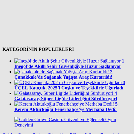
KATEGORİNİN POPÜLERLERİ
1
İnegöl’de Akıllı Şehir Güvenliğiyle Huzur Sağlanıyor
2
Çanakkale’de Sağanak Yağışta Araç Kurtarıldı!
3
ÜÇEL Kauçuk, 2025’i Coşku ve Teşekkürle Uğurladı
4
Galatasaray, Süper Lig’de Liderliğini Sürdürüyor!
5
Kerem Aktürkoğlu Fenerbahçe’ye Merhaba Dedi!