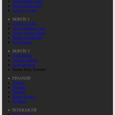
Yol Durumu Light
Yol Durumu Dark
Canlı Tv Light
SERVİS 1
Canlı Tv Dark
Yayın Akışları Light
Yayın Akışları Dark
Nöbetçi Eczaneler
Son Dakika
SERVİS 3
Canlı Borsa
Namaz Vakitleri
Puan Durumu
Örnek Burç Yorumu
FİNANSİF
Altınlar
Dövizler
Hisseler
Kripto Paralar
Pariteler
İNTERAKTİF
Foto Galeri