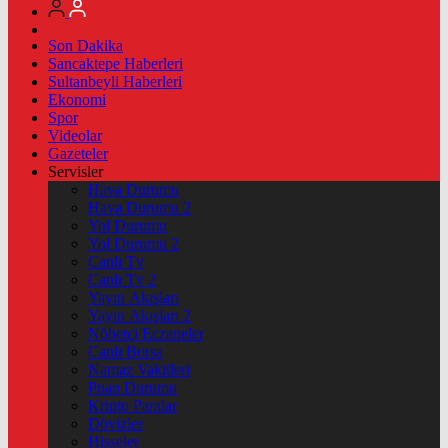
Son Dakika
Sancaktepe Haberleri
Sultanbeyli Haberleri
Ekonomi
Spor
Videolar
Gazeteler
Servisler
Hava Durumu
Hava Durumu 2
Yol Durumu
Yol Durumu 2
Canlı Tv
Canlı Tv 2
Yayın Akışları
Yayın Akışları 2
Nöbetçi Eczaneler
Canlı Borsa
Namaz Vakitleri
Puan Durumu
Kripto Paralar
Dövizler
Hisseler