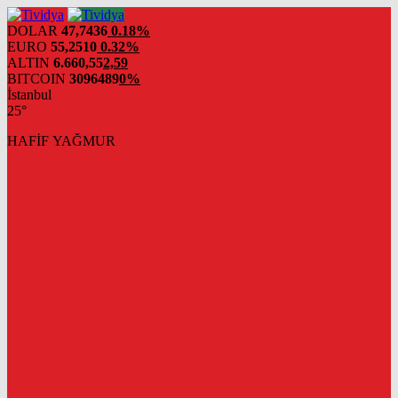
evden
eve
DOLAR
47,7436
0.18%
nakliyat
EURO
55,2510
0.32%
ALTIN
6.660,55
2,59
BITCOIN
3096489
0%
İstanbul
25°
HAFİF YAĞMUR