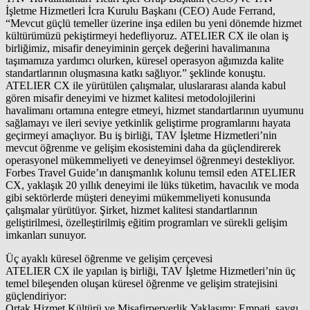
İşletme Hizmetleri İcra Kurulu Başkanı (CEO) Aude Ferrand,
“Mevcut güçlü temeller üzerine inşa edilen bu yeni dönemde hizmet
kültürümüzü pekiştirmeyi hedefliyoruz. ATELIER CX ile olan iş
birliğimiz, misafir deneyiminin gerçek değerini havalimanına
taşımamıza yardımcı olurken, küresel operasyon ağımızda kalite
standartlarının oluşmasına katkı sağlıyor.” şeklinde konuştu.
ATELIER CX ile yürütülen çalışmalar, uluslararası alanda kabul
gören misafir deneyimi ve hizmet kalitesi metodolojilerini
havalimanı ortamına entegre etmeyi, hizmet standartlarının uyumunu
sağlamayı ve ileri seviye yetkinlik geliştirme programlarını hayata
geçirmeyi amaçlıyor. Bu iş birliği, TAV İşletme Hizmetleri’nin
mevcut öğrenme ve gelişim ekosistemini daha da güçlendirerek
operasyonel mükemmeliyeti ve deneyimsel öğrenmeyi destekliyor.
Forbes Travel Guide’ın danışmanlık kolunu temsil eden ATELIER
CX, yaklaşık 20 yıllık deneyimi ile lüks tüketim, havacılık ve moda
gibi sektörlerde müşteri deneyimi mükemmeliyeti konusunda
çalışmalar yürütüyor. Şirket, hizmet kalitesi standartlarının
geliştirilmesi, özelleştirilmiş eğitim programları ve sürekli gelişim
imkanları sunuyor.
Üç ayaklı küresel öğrenme ve gelişim çerçevesi
ATELIER CX ile yapılan iş birliği, TAV İşletme Hizmetleri’nin üç
temel bileşenden oluşan küresel öğrenme ve gelişim stratejisini
güçlendiriyor:
Ortak Hizmet Kültürü ve Misafirperverlik Yaklaşımı: Empati, saygı,