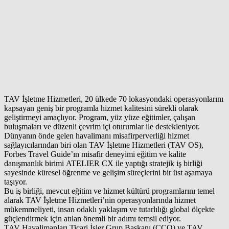
TAV İşletme Hizmetleri, 20 ülkede 70 lokasyondaki operasyonlarını
kapsayan geniş bir programla hizmet kalitesini sürekli olarak
geliştirmeyi amaçlıyor. Program, yüz yüze eğitimler, çalışan
buluşmaları ve düzenli çevrim içi oturumlar ile destekleniyor.
Dünyanın önde gelen havalimanı misafirperverliği hizmet
sağlayıcılarından biri olan TAV İşletme Hizmetleri (TAV OS),
Forbes Travel Guide’ın misafir deneyimi eğitim ve kalite
danışmanlık birimi ATELIER CX ile yaptığı stratejik iş birliği
sayesinde küresel öğrenme ve gelişim süreçlerini bir üst aşamaya
taşıyor.
Bu iş birliği, mevcut eğitim ve hizmet kültürü programlarını temel
alarak TAV İşletme Hizmetleri’nin operasyonlarında hizmet
mükemmeliyeti, insan odaklı yaklaşım ve tutarlılığı global ölçekte
güçlendirmek için atılan önemli bir adımı temsil ediyor.
TAV Havalimanları Ticari İşler Grup Başkanı (CCO) ve TAV