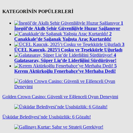
KATEGORİNİN POPÜLERLERİ
1
İnegöl’de Akıllı Şehir Güvenliğiyle Huzur Sağlanıyor
2
Çanakkale’de Sağanak Yağışta Araç Kurtarıldı!
3
ÜÇEL Kauçuk, 2025’i Coşku ve Teşekkürle Uğurladı
4
Galatasaray, Süper Lig’de Liderliğini Sürdürüyor!
5
Kerem Aktürkoğlu Fenerbahçe’ye Merhaba Dedi!
Golden Crown Casino: Güvenli ve Eğlenceli Oyun Deneyimi
Üsküdar Belediyesi’nde Usulsüzlük: 6 Gözaltı!