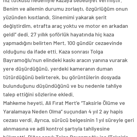
hız tutkusu nedeniyle kazaya sebebiyet vermiştir.
Benim ve ailemin durumu zorlaştı, özgürlüğüm onun
yüzünden kısıtlandı. Sinemimi yakarak şerit
değiştirdim, etrafta araç yoktu ve motor en arkadan
geldi” dedi. 27 yıllık şoförlük hayatında hiç kaza
yapmadığını belirten Mert, 100 gündür cezaevinde
olduğunu da ifade etti. Kaza sonrası Tolga
Bayramoğlu’nun elindeki kaskı aracın yanına vurarak
yere düşürdüğünü, yerdeki kameranın duman
tütürdüğünü belirterek, bu görüntülerin dosyada
bulunduğunu düşündüğünü ve bu nedenle tahliye
talep ettiğini sözlerine ekledi.
Mahkeme heyeti, Ali Fırat Mert’e “Taksirle Ölüme ve
Yaralamaya Neden Olma” suçundan 4 yıl 2 ay hapis
cezası verdi. Ayrıca, sürücü belgesinin 1 yıl süreyle geri
alınmasına ve adli kontrol şartıyla tahliyesine