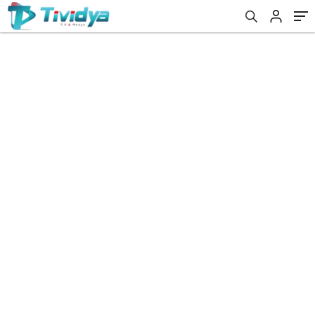
evden
eve
nakliyat