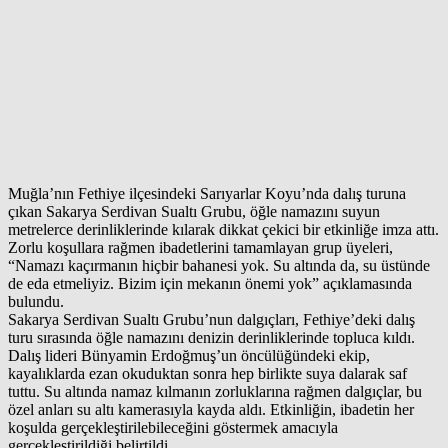
Muğla’nın Fethiye ilçesindeki Sarıyarlar Koyu’nda dalış turuna
çıkan Sakarya Serdivan Sualtı Grubu, öğle namazını suyun
metrelerce derinliklerinde kılarak dikkat çekici bir etkinliğe imza attı.
Zorlu koşullara rağmen ibadetlerini tamamlayan grup üyeleri,
“Namazı kaçırmanın hiçbir bahanesi yok. Su altında da, su üstünde
de eda etmeliyiz. Bizim için mekanın önemi yok” açıklamasında
bulundu.
Sakarya Serdivan Sualtı Grubu’nun dalgıçları, Fethiye’deki dalış
turu sırasında öğle namazını denizin derinliklerinde topluca kıldı.
Dalış lideri Bünyamin Erdoğmuş’un öncülüğündeki ekip,
kayalıklarda ezan okuduktan sonra hep birlikte suya dalarak saf
tuttu. Su altında namaz kılmanın zorluklarına rağmen dalgıçlar, bu
özel anları su altı kamerasıyla kayda aldı. Etkinliğin, ibadetin her
koşulda gerçekleştirilebileceğini göstermek amacıyla
gerçekleştirildiği belirtildi.