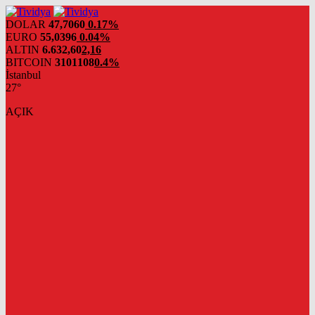
evden
eve
DOLAR
47,7060
0.17%
nakliyat
EURO
55,0396
0.04%
ALTIN
6.632,60
2,16
BITCOIN
3101108
0.4%
İstanbul
27°
AÇIK