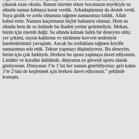
çıkarak ezan okudu. Bunun üzerine tekne hocamızın teşvikiyle su
altında namaz kılmaya karar verdik. Arkadaşlarımız da destek verdi.
Suya girdik ve zorlu olmasına rağmen namazımızı kıldık. Allah
kabul etsin. Namazı kaçırmanın hiçbir bahanesi olamaz. Hem su
altında hem de su üstünde bu ibadeti yerine getirmeliyiz. Mekan,
bizim için önemli değil. Su altında kılmak farklı bir deneyim oldu;
yer çekimi, suyun kaldırma ve sürtünme kuvveti nedeniyle
hareketlerimizi yavaşlattı. Ancak bu zorluklara rağmen keyifle
namazımızı eda ettik. Tekrar yapmayı düşünüyoruz. Bu deneyim,
bizim için çok farklıydı. Herkesi bu sporu yapmaya davet ediyorum.
Limitler ve kurallar dahilinde, dünyanın en güvenli sporu olarak
görüyorum. Dünyanın 3’te 1’ini her zaman görebiliyoruz; geri kalan
3’te 2’sini de keşfetmek için herkesi davet ediyorum.” şeklinde
konuştu.