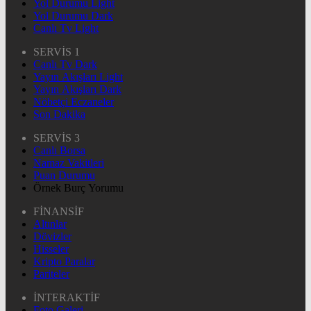
Yol Durumu Light
Yol Durumu Dark
Canlı Tv Light
SERVİS 1
Canlı Tv Dark
Yayın Akışları Light
Yayın Akışları Dark
Nöbetçi Eczaneler
Son Dakika
SERVİS 3
Canlı Borsa
Namaz Vakitleri
Puan Durumu
Örnek Burç Yorumu
FİNANSİF
Altınlar
Dövizler
Hisseler
Kripto Paralar
Pariteler
İNTERAKTİF
Foto Galeri