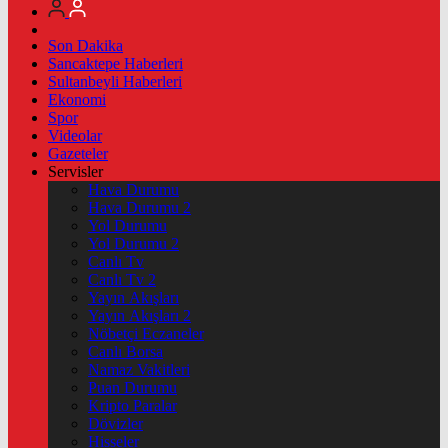
Son Dakika
Sancaktepe Haberleri
Sultanbeyli Haberleri
Ekonomi
Spor
Videolar
Gazeteler
Servisler
Hava Durumu
Hava Durumu 2
Yol Durumu
Yol Durumu 2
Canlı Tv
Canlı Tv 2
Yayın Akışları
Yayın Akışları 2
Nöbetçi Eczaneler
Canlı Borsa
Namaz Vakitleri
Puan Durumu
Kripto Paralar
Dövizler
Hisseler