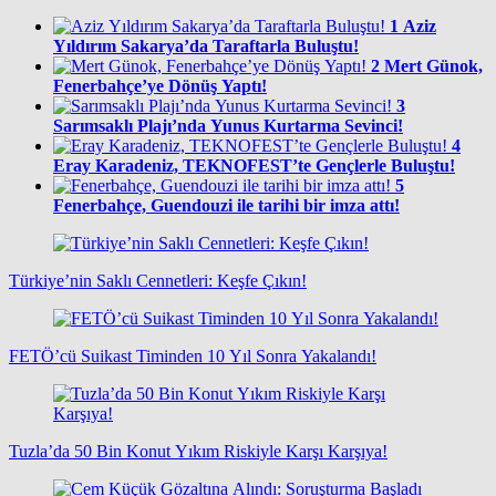
1
Aziz
Yıldırım Sakarya’da Taraftarla Buluştu!
2
Mert Günok,
Fenerbahçe’ye Dönüş Yaptı!
3
Sarımsaklı Plajı’nda Yunus Kurtarma Sevinci!
4
Eray Karadeniz, TEKNOFEST’te Gençlerle Buluştu!
5
Fenerbahçe, Guendouzi ile tarihi bir imza attı!
Türkiye’nin Saklı Cennetleri: Keşfe Çıkın!
FETÖ’cü Suikast Timinden 10 Yıl Sonra Yakalandı!
Tuzla’da 50 Bin Konut Yıkım Riskiyle Karşı Karşıya!