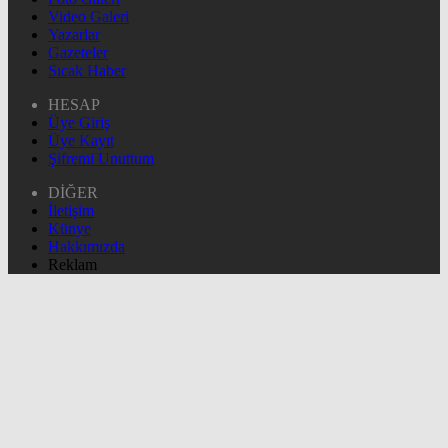
Video Galeri
Yazarlar
Gazeteler
Sıcak Haber
HESAP
Üye Giriş
Üye Kayıt
Şifremi Unuttum
DİĞER
İletişim
Künye
Hakkımızda
Reklam