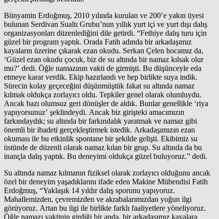
Bünyamin Erdoğmuş, 2010 yılında kurulan ve 200’e yakın üyesi
bulunan Serdivan Sualtı Grubu’nun yıllık yurt içi ve yurt dışı dalış
organizasyonları düzenlediğini dile getirdi. “Fethiye dalış turu için
güzel bir program yaptık. Orada Fatih adında bir arkadaşımız
kayaların üzerine çıkarak ezan okudu. Serkan Çelen hocamız da,
‘Güzel ezan okudu çocuk, biz de su altında bir namaz kılsak olur
mu?’ dedi. Öğle namazının vakti de girmişti. Bu düşünceyle eda
etmeye karar verdik. Ekip hazırlandı ve hep birlikte suya indik.
Sürecin kolay geçeceğini düşünmüştük fakat su altında namaz
kılmak oldukça zorlayıcı oldu. Tepkiler genel olarak olumluydu.
Ancak bazı olumsuz geri dönüşler de aldık. Bunlar genellikle ‘riya
yapıyorsunuz’ şeklindeydi. Ancak biz girişteki amacımızın
farkındaydık; su altında bir farkındalık yaratmak ve namaz gibi
önemli bir ibadeti gerçekleştirmek istedik. Arkadaşımızın ezan
okuması ile bu etkinlik spontane bir şekilde gelişti. Ekibimiz su
üstünde de düzenli olarak namaz kılan bir grup. Su altında da bu
inançla dalış yaptık. Bu deneyimi oldukça güzel buluyoruz.” dedi.
Su altında namaz kılmanın fiziksel olarak zorlayıcı olduğunu ancak
özel bir deneyim yaşadıklarını ifade eden Makine Mühendisi Fatih
Erdoğmuş, “Yaklaşık 14 yıldır dalış sporunu yapıyoruz.
Mahallemizden, çevremizden ve akrabalarımızdan yoğun ilgi
görüyoruz. Artan bu ilgi ile birlikte farklı faaliyetlere yöneliyoruz.
Öğle namazı vaktinin girdiği bir anda, bir arkadaşımız kayalara