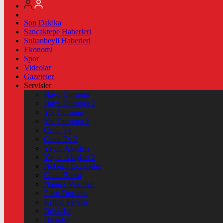
Son Dakika
Sancaktepe Haberleri
Sultanbeyli Haberleri
Ekonomi
Spor
Videolar
Gazeteler
Servisler
Hava Durumu
Hava Durumu 2
Yol Durumu
Yol Durumu 2
Canlı Tv
Canlı Tv 2
Yayın Akışları
Yayın Akışları 2
Nöbetçi Eczaneler
Canlı Borsa
Namaz Vakitleri
Puan Durumu
Kripto Paralar
Dövizler
Hisseler