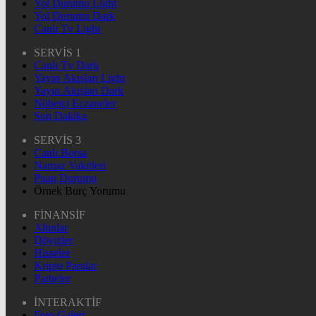
Yol Durumu Light
Yol Durumu Dark
Canlı Tv Light
SERVİS 1
Canlı Tv Dark
Yayın Akışları Light
Yayın Akışları Dark
Nöbetçi Eczaneler
Son Dakika
SERVİS 3
Canlı Borsa
Namaz Vakitleri
Puan Durumu
Örnek Burç Yorumu
FİNANSİF
Altınlar
Dövizler
Hisseler
Kripto Paralar
Pariteler
İNTERAKTİF
Foto Galeri