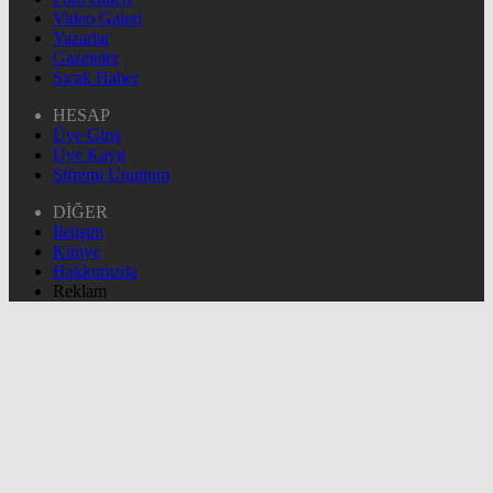
Video Galeri
Yazarlar
Gazeteler
Sıcak Haber
HESAP
Üye Giriş
Üye Kayıt
Şifremi Unuttum
DİĞER
İletişim
Künye
Hakkımızda
Reklam