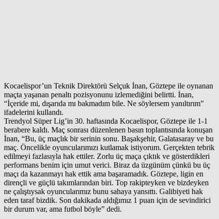
Kocaelispor’un Teknik Direktörü Selçuk İnan, Göztepe ile oynanan
maçta yaşanan penaltı pozisyonunu izlemediğini belirtti. İnan,
“İçeride mi, dışarıda mı bakmadım bile. Ne söylersem yanıltırım”
ifadelerini kullandı.
Trendyol Süper Lig’in 30. haftasında Kocaelispor, Göztepe ile 1-1
berabere kaldı. Maç sonrası düzenlenen basın toplantısında konuşan
İnan, “Bu, üç maçlık bir serinin sonu. Başakşehir, Galatasaray ve bu
maç. Öncelikle oyuncularımızı kutlamak istiyorum. Gerçekten tebrik
edilmeyi fazlasıyla hak ettiler. Zorlu üç maça çıktık ve gösterdikleri
performans benim için umut verici. Biraz da üzgünüm çünkü bu üç
maçı da kazanmayı hak ettik ama başaramadık. Göztepe, ligin en
dirençli ve güçlü takımlarından biri. Top rakipteyken ve bizdeyken
ne çalıştıysak oyuncularımız bunu sahaya yansıttı. Galibiyeti hak
eden taraf bizdik. Son dakikada aldığımız 1 puan için de sevindirici
bir durum var, ama futbol böyle” dedi.