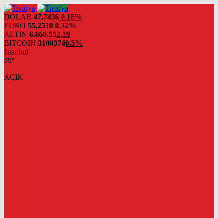
evden
eve
DOLAR
47,7436
0.18%
nakliyat
EURO
55,2510
0.32%
ALTIN
6.660,55
2,59
BITCOIN
3100374
0.5%
İstanbul
29°
AÇIK