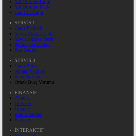
Yol Durumu Light
Yol Durumu Dark
Canlı Tv Light
SERVİS 1
Canlı Tv Dark
Yayın Akışları Light
Yayın Akışları Dark
Nöbetçi Eczaneler
Son Dakika
SERVİS 3
Canlı Borsa
Namaz Vakitleri
Puan Durumu
Örnek Burç Yorumu
FİNANSİF
Altınlar
Dövizler
Hisseler
Kripto Paralar
Pariteler
İNTERAKTİF
Foto Galeri