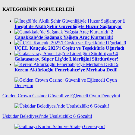
KATEGORİNİN POPÜLERLERİ
1
İnegöl’de Akıllı Şehir Güvenliğiyle Huzur Sağlanıyor
2
Çanakkale’de Sağanak Yağışta Araç Kurtarıldı!
3
ÜÇEL Kauçuk, 2025’i Coşku ve Teşekkürle Uğurladı
4
Galatasaray, Süper Lig’de Liderliğini Sürdürüyor!
5
Kerem Aktürkoğlu Fenerbahçe’ye Merhaba Dedi!
Golden Crown Casino: Güvenli ve Eğlenceli Oyun Deneyimi
Üsküdar Belediyesi’nde Usulsüzlük: 6 Gözaltı!