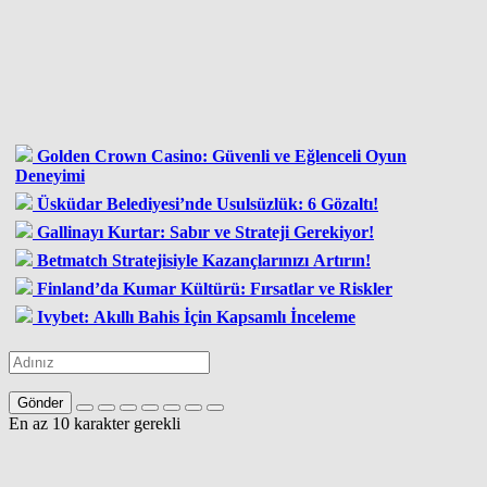
Golden Crown Casino: Güvenli ve Eğlenceli Oyun
Deneyimi
Üsküdar Belediyesi’nde Usulsüzlük: 6 Gözaltı!
Gallinayı Kurtar: Sabır ve Strateji Gerekiyor!
Betmatch Stratejisiyle Kazançlarınızı Artırın!
Finland’da Kumar Kültürü: Fırsatlar ve Riskler
Ivybet: Akıllı Bahis İçin Kapsamlı İnceleme
Gönder
En az 10 karakter gerekli