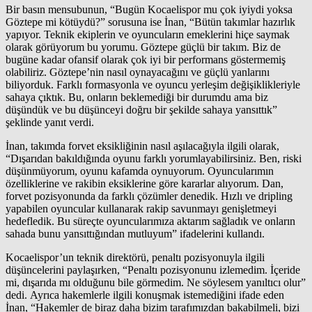
Bir basın mensubunun, “Bugün Kocaelispor mu çok iyiydi yoksa
Göztepe mi kötüydü?” sorusuna ise İnan, “Bütün takımlar hazırlık
yapıyor. Teknik ekiplerin ve oyuncuların emeklerini hiçe saymak
olarak görüyorum bu yorumu. Göztepe güçlü bir takım. Biz de
bugüne kadar ofansif olarak çok iyi bir performans göstermemiş
olabiliriz. Göztepe’nin nasıl oynayacağını ve güçlü yanlarını
biliyorduk. Farklı formasyonla ve oyuncu yerleşim değişiklikleriyle
sahaya çıktık. Bu, onların beklemediği bir durumdu ama biz
düşündük ve bu düşünceyi doğru bir şekilde sahaya yansıttık”
şeklinde yanıt verdi.
İnan, takımda forvet eksikliğinin nasıl aşılacağıyla ilgili olarak,
“Dışarıdan bakıldığında oyunu farklı yorumlayabilirsiniz. Ben, riski
düşünmüyorum, oyunu kafamda oynuyorum. Oyuncularımın
özelliklerine ve rakibin eksiklerine göre kararlar alıyorum. Dan,
forvet pozisyonunda da farklı çözümler denedik. Hızlı ve dripling
yapabilen oyuncular kullanarak rakip savunmayı genişletmeyi
hedefledik. Bu süreçte oyuncularımıza aktarım sağladık ve onların
sahada bunu yansıttığından mutluyum” ifadelerini kullandı.
Kocaelispor’un teknik direktörü, penaltı pozisyonuyla ilgili
düşüncelerini paylaşırken, “Penaltı pozisyonunu izlemedim. İçeride
mi, dışarıda mı olduğunu bile görmedim. Ne söylesem yanıltıcı olur”
dedi. Ayrıca hakemlerle ilgili konuşmak istemediğini ifade eden
İnan, “Hakemler de biraz daha bizim tarafımızdan bakabilmeli, bizi