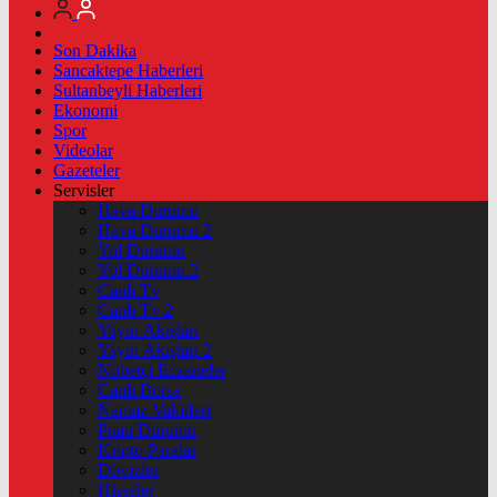
Son Dakika
Sancaktepe Haberleri
Sultanbeyli Haberleri
Ekonomi
Spor
Videolar
Gazeteler
Servisler
Hava Durumu
Hava Durumu 2
Yol Durumu
Yol Durumu 2
Canlı Tv
Canlı Tv 2
Yayın Akışları
Yayın Akışları 2
Nöbetçi Eczaneler
Canlı Borsa
Namaz Vakitleri
Puan Durumu
Kripto Paralar
Dövizler
Hisseler