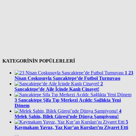
KATEGORİNİN POPÜLERLERİ
1
23
Nisan Coşkusuyla Sancaktepe’de Futbol Turnuvası
2
Sancaktepe’de Aile İçinde Kanlı Cinayet!
3
Sancaktepe Şifa Tıp Merkezi Açıldı: Sağlıkta Yeni
Dönem
4
Melek Şahin, Bilek Güreşi’nde Dünya Şampiyonu!
5
Kaymakam Yavuz, Yaz Kur’an Kursları’nı Ziyaret Etti