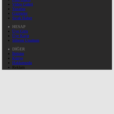
Video Galeri
Yazarlar
Gazeteler
Sıcak Haber
HESAP
Üye Giriş
Üye Kayıt
Şifremi Unuttum
DİĞER
İletişim
Künye
Hakkımızda
Reklam