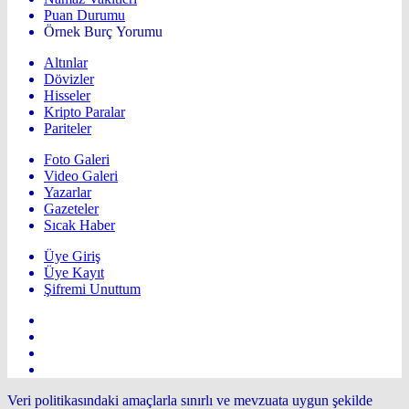
Puan Durumu
Örnek Burç Yorumu
Altınlar
Dövizler
Hisseler
Kripto Paralar
Pariteler
Foto Galeri
Video Galeri
Yazarlar
Gazeteler
Sıcak Haber
Üye Giriş
Üye Kayıt
Şifremi Unuttum
Veri politikasındaki amaçlarla sınırlı ve mevzuata uygun şekilde