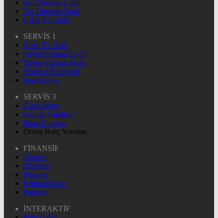
Yol Durumu Light
Yol Durumu Dark
Canlı Tv Light
SERVİS 1
Canlı Tv Dark
Yayın Akışları Light
Yayın Akışları Dark
Nöbetçi Eczaneler
Son Dakika
SERVİS 3
Canlı Borsa
Namaz Vakitleri
Puan Durumu
Örnek Burç Yorumu
FİNANSİF
Altınlar
Dövizler
Hisseler
Kripto Paralar
Pariteler
İNTERAKTİF
Foto Galeri