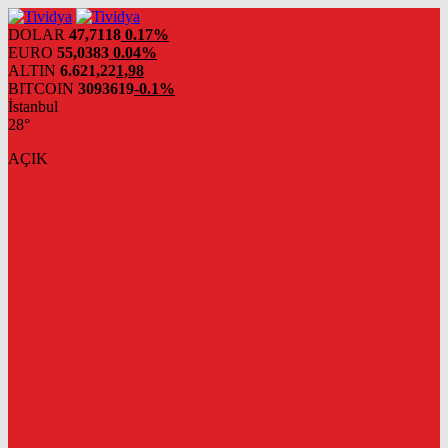
evden
eve
DOLAR
47,7118
0.17%
nakliyat
EURO
55,0383
0.04%
ALTIN
6.621,22
1,98
BITCOIN
3093619
-0.1%
İstanbul
28°
AÇIK