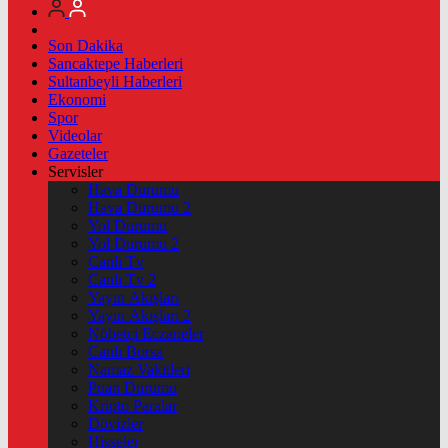
Son Dakika
Sancaktepe Haberleri
Sultanbeyli Haberleri
Ekonomi
Spor
Videolar
Gazeteler
Servisler
Hava Durumu
Hava Durumu 2
Yol Durumu
Yol Durumu 2
Canlı Tv
Canlı Tv 2
Yayın Akışları
Yayın Akışları 2
Nöbetçi Eczaneler
Canlı Borsa
Namaz Vakitleri
Puan Durumu
Kripto Paralar
Dövizler
Hisseler