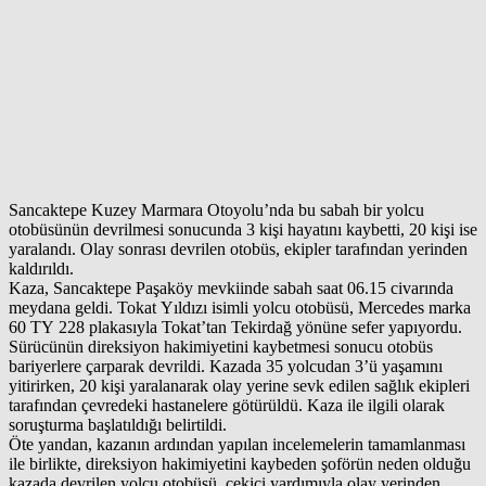
Sancaktepe Kuzey Marmara Otoyolu’nda bu sabah bir yolcu
otobüsünün devrilmesi sonucunda 3 kişi hayatını kaybetti, 20 kişi ise
yaralandı. Olay sonrası devrilen otobüs, ekipler tarafından yerinden
kaldırıldı.
Kaza, Sancaktepe Paşaköy mevkiinde sabah saat 06.15 civarında
meydana geldi. Tokat Yıldızı isimli yolcu otobüsü, Mercedes marka
60 TY 228 plakasıyla Tokat’tan Tekirdağ yönüne sefer yapıyordu.
Sürücünün direksiyon hakimiyetini kaybetmesi sonucu otobüs
bariyerlere çarparak devrildi. Kazada 35 yolcudan 3’ü yaşamını
yitirirken, 20 kişi yaralanarak olay yerine sevk edilen sağlık ekipleri
tarafından çevredeki hastanelere götürüldü. Kaza ile ilgili olarak
soruşturma başlatıldığı belirtildi.
Öte yandan, kazanın ardından yapılan incelemelerin tamamlanması
ile birlikte, direksiyon hakimiyetini kaybeden şoförün neden olduğu
kazada devrilen yolcu otobüsü, çekici yardımıyla olay yerinden