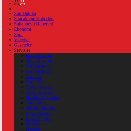
Son Dakika
Sancaktepe Haberleri
Sultanbeyli Haberleri
Ekonomi
Spor
Videolar
Gazeteler
Servisler
Hava Durumu
Hava Durumu 2
Yol Durumu
Yol Durumu 2
Canlı Tv
Canlı Tv 2
Yayın Akışları
Yayın Akışları 2
Nöbetçi Eczaneler
Canlı Borsa
Namaz Vakitleri
Puan Durumu
Kripto Paralar
Dövizler
Hisseler