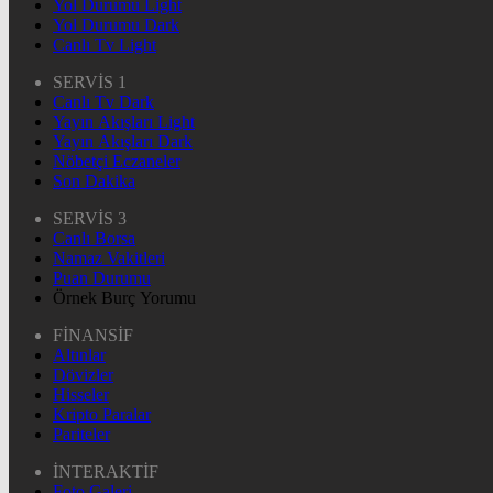
Yol Durumu Light
Yol Durumu Dark
Canlı Tv Light
SERVİS 1
Canlı Tv Dark
Yayın Akışları Light
Yayın Akışları Dark
Nöbetçi Eczaneler
Son Dakika
SERVİS 3
Canlı Borsa
Namaz Vakitleri
Puan Durumu
Örnek Burç Yorumu
FİNANSİF
Altınlar
Dövizler
Hisseler
Kripto Paralar
Pariteler
İNTERAKTİF
Foto Galeri