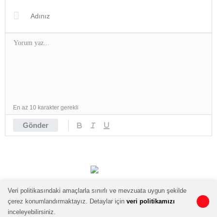
En az 10 karakter gerekli
Gönder
Veri politikasındaki amaçlarla sınırlı ve mevzuata uygun şekilde
çerez konumlandırmaktayız. Detaylar için
veri politikamızı
0
0
inceleyebilirsiniz.