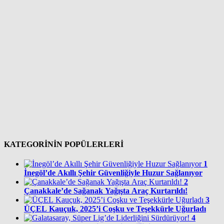
KATEGORİNİN POPÜLERLERİ
1
İnegöl’de Akıllı Şehir Güvenliğiyle Huzur Sağlanıyor
2
Çanakkale’de Sağanak Yağışta Araç Kurtarıldı!
3
ÜÇEL Kauçuk, 2025’i Coşku ve Teşekkürle Uğurladı
4