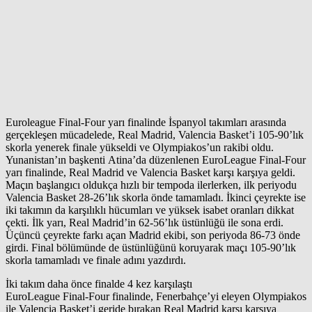
Euroleague Final-Four yarı finalinde İspanyol takımları arasında
gerçekleşen mücadelede, Real Madrid, Valencia Basket’i 105-90’lık
skorla yenerek finale yükseldi ve Olympiakos’un rakibi oldu.
Yunanistan’ın başkenti Atina’da düzenlenen EuroLeague Final-Four
yarı finalinde, Real Madrid ve Valencia Basket karşı karşıya geldi.
Maçın başlangıcı oldukça hızlı bir tempoda ilerlerken, ilk periyodu
Valencia Basket 28-26’lık skorla önde tamamladı. İkinci çeyrekte ise
iki takımın da karşılıklı hücumları ve yüksek isabet oranları dikkat
çekti. İlk yarı, Real Madrid’in 62-56’lık üstünlüğü ile sona erdi.
Üçüncü çeyrekte farkı açan Madrid ekibi, son periyoda 86-73 önde
girdi. Final bölümünde de üstünlüğünü koruyarak maçı 105-90’lık
skorla tamamladı ve finale adını yazdırdı.
İki takım daha önce finalde 4 kez karşılaştı
EuroLeague Final-Four finalinde, Fenerbahçe’yi eleyen Olympiakos
ile Valencia Basket’i geride bırakan Real Madrid karşı karşıya