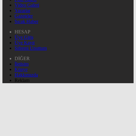
Video Galeri
Yazarlar
Gazeteler
Sıcak Haber
HESAP
Üye Giriş
Üye Kayıt
Şifremi Unuttum
DİĞER
İletişim
Künye
Hakkımızda
Reklam