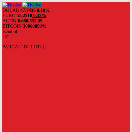
evden
eve
DOLAR
47,7436
0.18%
nakliyat
EURO
55,2510
0.32%
ALTIN
6.660,55
2,59
BITCOIN
3096085
0%
İstanbul
25°
PARÇALI BULUTLU