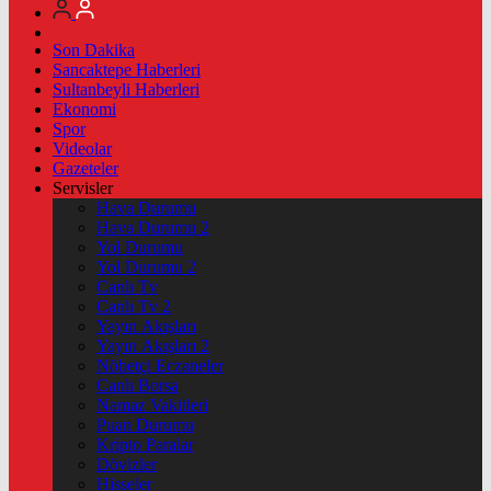
Son Dakika
Sancaktepe Haberleri
Sultanbeyli Haberleri
Ekonomi
Spor
Videolar
Gazeteler
Servisler
Hava Durumu
Hava Durumu 2
Yol Durumu
Yol Durumu 2
Canlı Tv
Canlı Tv 2
Yayın Akışları
Yayın Akışları 2
Nöbetçi Eczaneler
Canlı Borsa
Namaz Vakitleri
Puan Durumu
Kripto Paralar
Dövizler
Hisseler