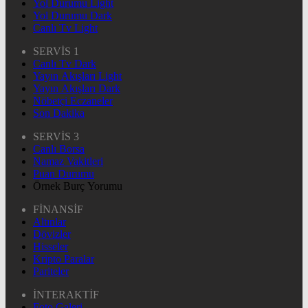
Yol Durumu Light
Yol Durumu Dark
Canlı Tv Light
SERVİS 1
Canlı Tv Dark
Yayın Akışları Light
Yayın Akışları Dark
Nöbetçi Eczaneler
Son Dakika
SERVİS 3
Canlı Borsa
Namaz Vakitleri
Puan Durumu
Örnek Burç Yorumu
FİNANSİF
Altınlar
Dövizler
Hisseler
Kripto Paralar
Pariteler
İNTERAKTİF
Foto Galeri