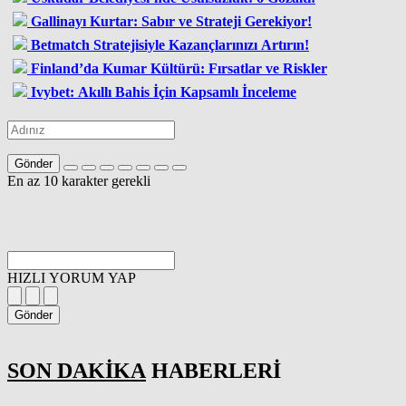
Gallinayı Kurtar: Sabır ve Strateji Gerekiyor!
Betmatch Stratejisiyle Kazançlarınızı Artırın!
Finland’da Kumar Kültürü: Fırsatlar ve Riskler
Ivybet: Akıllı Bahis İçin Kapsamlı İnceleme
Gönder
En az 10 karakter gerekli
HIZLI YORUM YAP
Gönder
SON DAKİKA
HABERLERİ