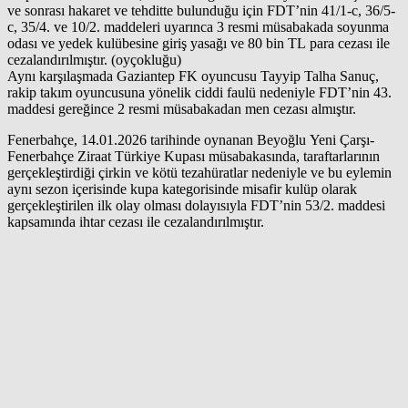
ve sonrası hakaret ve tehditte bulunduğu için FDT’nin 41/1-c, 36/5-
c, 35/4. ve 10/2. maddeleri uyarınca 3 resmi müsabakada soyunma
odası ve yedek kulübesine giriş yasağı ve 80 bin TL para cezası ile
cezalandırılmıştır. (oyçokluğu)
Aynı karşılaşmada Gaziantep FK oyuncusu Tayyip Talha Sanuç,
rakip takım oyuncusuna yönelik ciddi faulü nedeniyle FDT’nin 43.
maddesi gereğince 2 resmi müsabakadan men cezası almıştır.
Fenerbahçe, 14.01.2026 tarihinde oynanan Beyoğlu Yeni Çarşı-
Fenerbahçe Ziraat Türkiye Kupası müsabakasında, taraftarlarının
gerçekleştirdiği çirkin ve kötü tezahüratlar nedeniyle ve bu eylemin
aynı sezon içerisinde kupa kategorisinde misafir kulüp olarak
gerçekleştirilen ilk olay olması dolayısıyla FDT’nin 53/2. maddesi
kapsamında ihtar cezası ile cezalandırılmıştır.