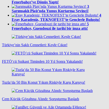
Fenerbahçe’ye Dönüş Yaptı!
3
Sarımsaklı Plajı’nda Yunus Kurtarma Sevinci!
4
Eray Karadeniz, TEKNOFEST’te Gençlerle Buluştu!
5
Fenerbahçe, Guendouzi ile tarihi bir imza attı!
Türkiye’nin Saklı Cennetleri: Keşfe Çıkın!
FETÖ’cü Suikast Timinden 10 Yıl Sonra Yakalandı!
Tuzla’da 50 Bin Konut Yıkım Riskiyle Karşı Karşıya!
Cem Küçük Gözaltına Alındı: Soruşturma Başladı