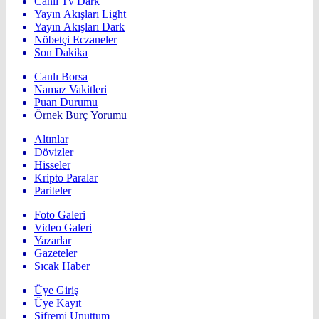
Canlı Tv Dark
Yayın Akışları Light
Yayın Akışları Dark
Nöbetçi Eczaneler
Son Dakika
Canlı Borsa
Namaz Vakitleri
Puan Durumu
Örnek Burç Yorumu
Altınlar
Dövizler
Hisseler
Kripto Paralar
Pariteler
Foto Galeri
Video Galeri
Yazarlar
Gazeteler
Sıcak Haber
Üye Giriş
Üye Kayıt
Şifremi Unuttum