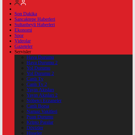
Son Dakika
Sancaktepe Haberleri
Sultanbeyli Haberleri
Ekonomi
Spor
Videolar
Gazeteler
Servisler
Hava Durumu
Hava Durumu 2
Yol Durumu
Yol Durumu 2
Canlı Tv
Canlı Tv 2
Yayın Akışları
Yayın Akışları 2
Nöbetçi Eczaneler
Canlı Borsa
Namaz Vakitleri
Puan Durumu
Kripto Paralar
Dövizler
Hisseler