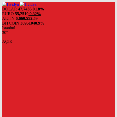
evden
eve
DOLAR
47,7436
0.18%
nakliyat
EURO
55,2510
0.32%
ALTIN
6.660,55
2,59
BITCOIN
3095104
0.9%
İstanbul
30°
AÇIK