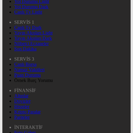
Yol Durumu Light
Yol Durumu Dark
Canlı Tv Light
SERVİS 1
Canlı Tv Dark
Yayın Akışları Light
Yayın Akışları Dark
Nöbetçi Eczaneler
Son Dakika
SERVİS 3
Canlı Borsa
Namaz Vakitleri
Puan Durumu
Örnek Burç Yorumu
FİNANSİF
Altınlar
Dövizler
Hisseler
Kripto Paralar
Pariteler
İNTERAKTİF
Foto Galeri