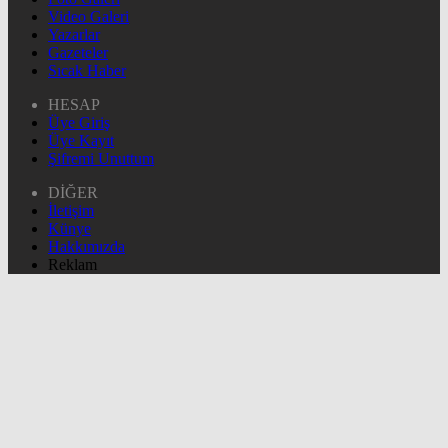
Video Galeri
Yazarlar
Gazeteler
Sıcak Haber
HESAP
Üye Giriş
Üye Kayıt
Şifremi Unuttum
DİĞER
İletişim
Künye
Hakkımızda
Reklam