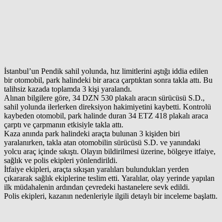
İstanbul’un Pendik sahil yolunda, hız limitlerini aştığı iddia edilen
bir otomobil, park halindeki bir araca çarptıktan sonra takla attı. Bu
talihsiz kazada toplamda 3 kişi yaralandı.
Alınan bilgilere göre, 34 DZN 530 plakalı aracın sürücüsü S.D.,
sahil yolunda ilerlerken direksiyon hakimiyetini kaybetti. Kontrolü
kaybeden otomobil, park halinde duran 34 ETZ 418 plakalı araca
çarptı ve çarpmanın etkisiyle takla attı.
Kaza anında park halindeki araçta bulunan 3 kişiden biri
yaralanırken, takla atan otomobilin sürücüsü S.D. ve yanındaki
yolcu araç içinde sıkıştı. Olayın bildirilmesi üzerine, bölgeye itfaiye,
sağlık ve polis ekipleri yönlendirildi.
İtfaiye ekipleri, araçta sıkışan yaralıları bulundukları yerden
çıkararak sağlık ekiplerine teslim etti. Yaralılar, olay yerinde yapılan
ilk müdahalenin ardından çevredeki hastanelere sevk edildi.
Polis ekipleri, kazanın nedenleriyle ilgili detaylı bir inceleme başlattı.