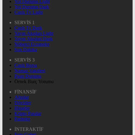
Yol Durumu Light
Yol Durumu Dark
Canlı Tv Light
SERVİS 1
Canlı Tv Dark
Yayın Akışları Light
Yayın Akışları Dark
Nöbetçi Eczaneler
Son Dakika
SERVİS 3
Canlı Borsa
Namaz Vakitleri
Puan Durumu
Örnek Burç Yorumu
FİNANSİF
Altınlar
Dövizler
Hisseler
Kripto Paralar
Pariteler
İNTERAKTİF
Foto Galeri