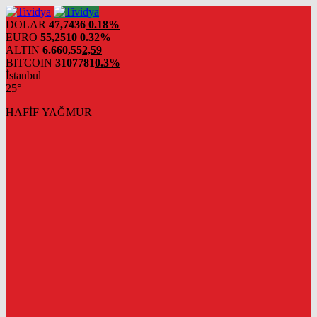
evden
eve
DOLAR
47,7436
0.18%
nakliyat
EURO
55,2510
0.32%
ALTIN
6.660,55
2,59
BITCOIN
3107781
0.3%
İstanbul
25°
HAFİF YAĞMUR