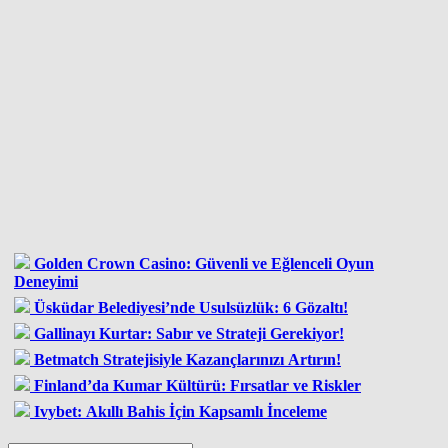
Golden Crown Casino: Güvenli ve Eğlenceli Oyun
Deneyimi
Üsküdar Belediyesi’nde Usulsüzlük: 6 Gözaltı!
Gallinayı Kurtar: Sabır ve Strateji Gerekiyor!
Betmatch Stratejisiyle Kazançlarınızı Artırın!
Finland’da Kumar Kültürü: Fırsatlar ve Riskler
Ivybet: Akıllı Bahis İçin Kapsamlı İnceleme