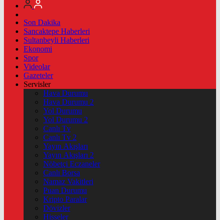
Son Dakika
Sancaktepe Haberleri
Sultanbeyli Haberleri
Ekonomi
Spor
Videolar
Gazeteler
Servisler
Hava Durumu
Hava Durumu 2
Yol Durumu
Yol Durumu 2
Canlı Tv
Canlı Tv 2
Yayın Akışları
Yayın Akışları 2
Nöbetçi Eczaneler
Canlı Borsa
Namaz Vakitleri
Puan Durumu
Kripto Paralar
Dövizler
Hisseler