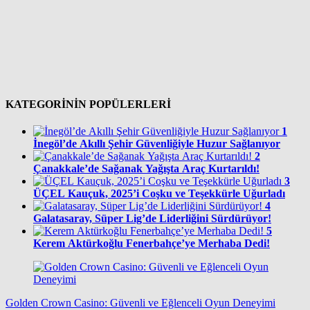
KATEGORİNİN POPÜLERLERİ
1
İnegöl’de Akıllı Şehir Güvenliğiyle Huzur Sağlanıyor
2
Çanakkale’de Sağanak Yağışta Araç Kurtarıldı!
3
ÜÇEL Kauçuk, 2025’i Coşku ve Teşekkürle Uğurladı
4
Galatasaray, Süper Lig’de Liderliğini Sürdürüyor!
5
Kerem Aktürkoğlu Fenerbahçe’ye Merhaba Dedi!
Golden Crown Casino: Güvenli ve Eğlenceli Oyun Deneyimi