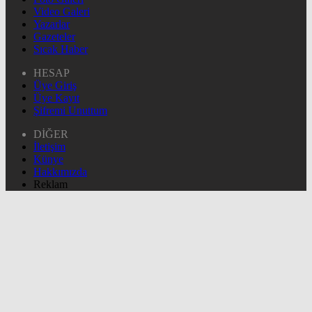
Video Galeri
Yazarlar
Gazeteler
Sıcak Haber
HESAP
Üye Giriş
Üye Kayıt
Şifremi Unuttum
DİĞER
İletişim
Künye
Hakkımızda
Reklam