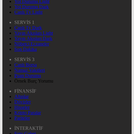
Yol Durumu Light
Yol Durumu Dark
Canlı Tv Light
SERVİS 1
Canlı Tv Dark
Yayın Akışları Light
Yayın Akışları Dark
Nöbetçi Eczaneler
Son Dakika
SERVİS 3
Canlı Borsa
Namaz Vakitleri
Puan Durumu
Örnek Burç Yorumu
FİNANSİF
Altınlar
Dövizler
Hisseler
Kripto Paralar
Pariteler
İNTERAKTİF
Foto Galeri