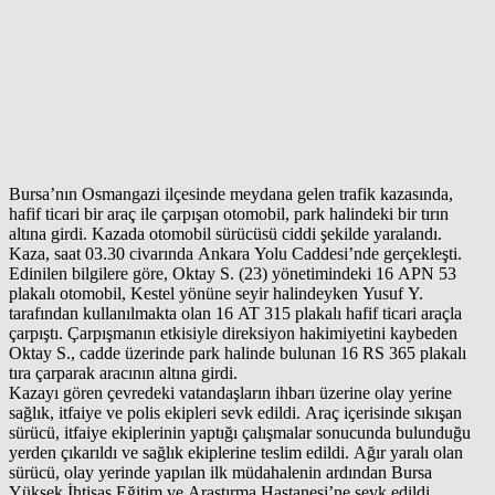
Bursa’nın Osmangazi ilçesinde meydana gelen trafik kazasında,
hafif ticari bir araç ile çarpışan otomobil, park halindeki bir tırın
altına girdi. Kazada otomobil sürücüsü ciddi şekilde yaralandı.
Kaza, saat 03.30 civarında Ankara Yolu Caddesi’nde gerçekleşti.
Edinilen bilgilere göre, Oktay S. (23) yönetimindeki 16 APN 53
plakalı otomobil, Kestel yönüne seyir halindeyken Yusuf Y.
tarafından kullanılmakta olan 16 AT 315 plakalı hafif ticari araçla
çarpıştı. Çarpışmanın etkisiyle direksiyon hakimiyetini kaybeden
Oktay S., cadde üzerinde park halinde bulunan 16 RS 365 plakalı
tıra çarparak aracının altına girdi.
Kazayı gören çevredeki vatandaşların ihbarı üzerine olay yerine
sağlık, itfaiye ve polis ekipleri sevk edildi. Araç içerisinde sıkışan
sürücü, itfaiye ekiplerinin yaptığı çalışmalar sonucunda bulunduğu
yerden çıkarıldı ve sağlık ekiplerine teslim edildi. Ağır yaralı olan
sürücü, olay yerinde yapılan ilk müdahalenin ardından Bursa
Yüksek İhtisas Eğitim ve Araştırma Hastanesi’ne sevk edildi.