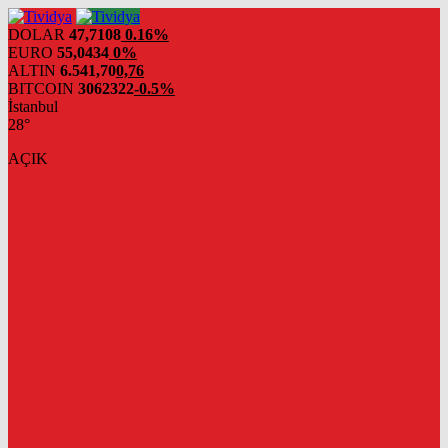
evden
eve
DOLAR
47,7108
0.16%
nakliyat
EURO
55,0434
0%
ALTIN
6.541,70
0,76
BITCOIN
3062322
-0.5%
İstanbul
28°
AÇIK