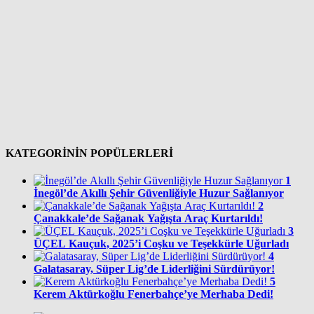
KATEGORİNİN POPÜLERLERİ
1
İnegöl’de Akıllı Şehir Güvenliğiyle Huzur Sağlanıyor
2
Çanakkale’de Sağanak Yağışta Araç Kurtarıldı!
3
ÜÇEL Kauçuk, 2025’i Coşku ve Teşekkürle Uğurladı
4
Galatasaray, Süper Lig’de Liderliğini Sürdürüyor!
5
Kerem Aktürkoğlu Fenerbahçe’ye Merhaba Dedi!