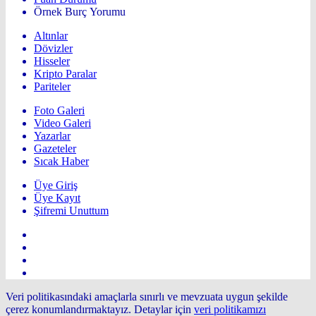
Örnek Burç Yorumu
Altınlar
Dövizler
Hisseler
Kripto Paralar
Pariteler
Foto Galeri
Video Galeri
Yazarlar
Gazeteler
Sıcak Haber
Üye Giriş
Üye Kayıt
Şifremi Unuttum
Veri politikasındaki amaçlarla sınırlı ve mevzuata uygun şekilde
çerez konumlandırmaktayız. Detaylar için
veri politikamızı