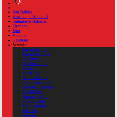
Son Dakika
Sancaktepe Haberleri
Sultanbeyli Haberleri
Ekonomi
Spor
Videolar
Gazeteler
Servisler
Hava Durumu
Hava Durumu 2
Yol Durumu
Yol Durumu 2
Canlı Tv
Canlı Tv 2
Yayın Akışları
Yayın Akışları 2
Nöbetçi Eczaneler
Canlı Borsa
Namaz Vakitleri
Puan Durumu
Kripto Paralar
Dövizler
Hisseler