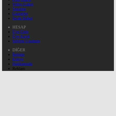
Video Galeri
Yazarlar
Gazeteler
Sıcak Haber
HESAP
Üye Giriş
Üye Kayıt
Şifremi Unuttum
DİĞER
İletişim
Künye
Hakkımızda
Reklam