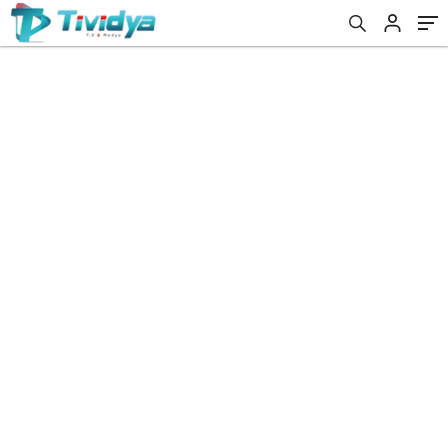
evden
eve
nakliyat