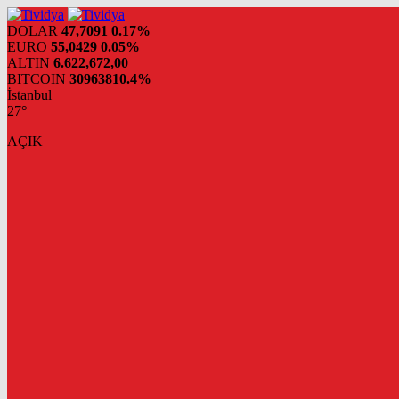
evden
eve
DOLAR
47,7091
0.17%
nakliyat
EURO
55,0429
0.05%
ALTIN
6.622,67
2,00
BITCOIN
3096381
0.4%
İstanbul
27°
AÇIK