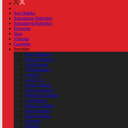
Son Dakika
Sancaktepe Haberleri
Sultanbeyli Haberleri
Ekonomi
Spor
Videolar
Gazeteler
Servisler
Hava Durumu
Hava Durumu 2
Yol Durumu
Yol Durumu 2
Canlı Tv
Canlı Tv 2
Yayın Akışları
Yayın Akışları 2
Nöbetçi Eczaneler
Canlı Borsa
Namaz Vakitleri
Puan Durumu
Kripto Paralar
Dövizler
Hisseler