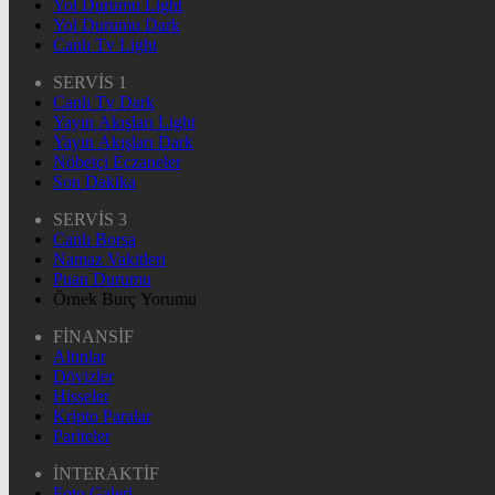
Yol Durumu Light
Yol Durumu Dark
Canlı Tv Light
SERVİS 1
Canlı Tv Dark
Yayın Akışları Light
Yayın Akışları Dark
Nöbetçi Eczaneler
Son Dakika
SERVİS 3
Canlı Borsa
Namaz Vakitleri
Puan Durumu
Örnek Burç Yorumu
FİNANSİF
Altınlar
Dövizler
Hisseler
Kripto Paralar
Pariteler
İNTERAKTİF
Foto Galeri