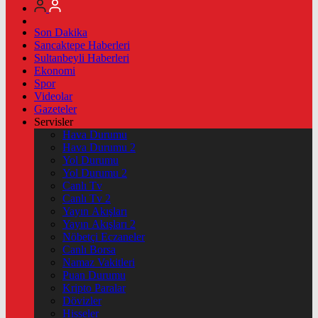
Son Dakika
Sancaktepe Haberleri
Sultanbeyli Haberleri
Ekonomi
Spor
Videolar
Gazeteler
Servisler
Hava Durumu
Hava Durumu 2
Yol Durumu
Yol Durumu 2
Canlı Tv
Canlı Tv 2
Yayın Akışları
Yayın Akışları 2
Nöbetçi Eczaneler
Canlı Borsa
Namaz Vakitleri
Puan Durumu
Kripto Paralar
Dövizler
Hisseler