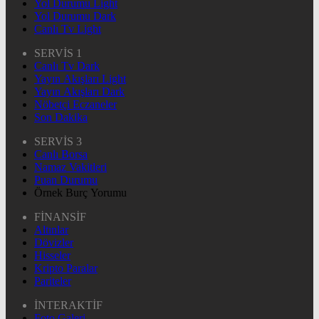
Yol Durumu Light
Yol Durumu Dark
Canlı Tv Light
SERVİS 1
Canlı Tv Dark
Yayın Akışları Light
Yayın Akışları Dark
Nöbetçi Eczaneler
Son Dakika
SERVİS 3
Canlı Borsa
Namaz Vakitleri
Puan Durumu
Örnek Burç Yorumu
FİNANSİF
Altınlar
Dövizler
Hisseler
Kripto Paralar
Pariteler
İNTERAKTİF
Foto Galeri