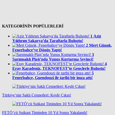
KATEGORİNİN POPÜLERLERİ
1
Aziz
Yıldırım Sakarya’da Taraftarla Buluştu!
2
Mert Günok,
Fenerbahçe’ye Dönüş Yaptı!
3
Sarımsaklı Plajı’nda Yunus Kurtarma Sevinci!
4
Eray Karadeniz, TEKNOFEST’te Gençlerle Buluştu!
5
Fenerbahçe, Guendouzi ile tarihi bir imza attı!
Türkiye’nin Saklı Cennetleri: Keşfe Çıkın!
FETÖ’cü Suikast Timinden 10 Yıl Sonra Yakalandı!