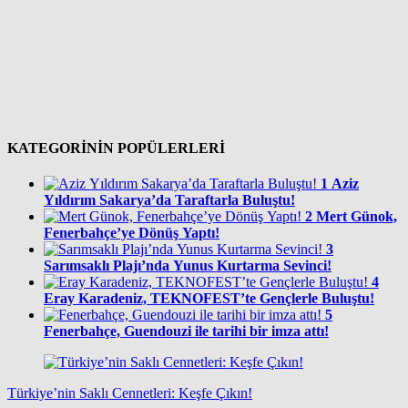
KATEGORİNİN POPÜLERLERİ
1
Aziz
Yıldırım Sakarya’da Taraftarla Buluştu!
2
Mert Günok,
Fenerbahçe’ye Dönüş Yaptı!
3
Sarımsaklı Plajı’nda Yunus Kurtarma Sevinci!
4
Eray Karadeniz, TEKNOFEST’te Gençlerle Buluştu!
5
Fenerbahçe, Guendouzi ile tarihi bir imza attı!
Türkiye’nin Saklı Cennetleri: Keşfe Çıkın!