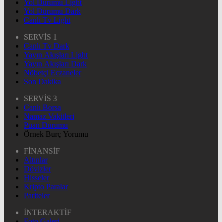
Yol Durumu Light
Yol Durumu Dark
Canlı Tv Light
SERVİS 1
Canlı Tv Dark
Yayın Akışları Light
Yayın Akışları Dark
Nöbetçi Eczaneler
Son Dakika
SERVİS 3
Canlı Borsa
Namaz Vakitleri
Puan Durumu
Örnek Burç Yorumu
FİNANSİF
Altınlar
Dövizler
Hisseler
Kripto Paralar
Pariteler
İNTERAKTİF
Foto Galeri