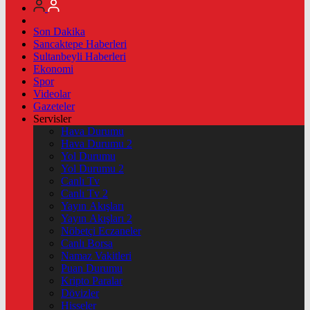
Son Dakika
Sancaktepe Haberleri
Sultanbeyli Haberleri
Ekonomi
Spor
Videolar
Gazeteler
Servisler
Hava Durumu
Hava Durumu 2
Yol Durumu
Yol Durumu 2
Canlı Tv
Canlı Tv 2
Yayın Akışları
Yayın Akışları 2
Nöbetçi Eczaneler
Canlı Borsa
Namaz Vakitleri
Puan Durumu
Kripto Paralar
Dövizler
Hisseler