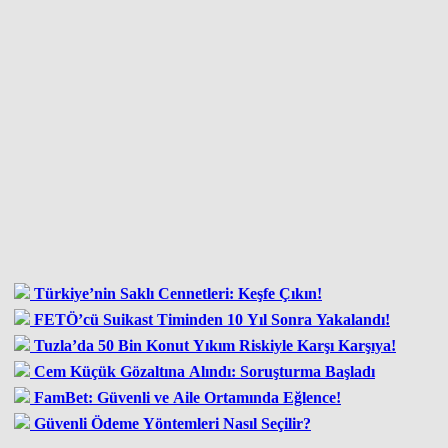
Türkiye’nin Saklı Cennetleri: Keşfe Çıkın!
FETÖ’cü Suikast Timinden 10 Yıl Sonra Yakalandı!
Tuzla’da 50 Bin Konut Yıkım Riskiyle Karşı Karşıya!
Cem Küçük Gözaltına Alındı: Soruşturma Başladı
FamBet: Güvenli ve Aile Ortamında Eğlence!
Güvenli Ödeme Yöntemleri Nasıl Seçilir?