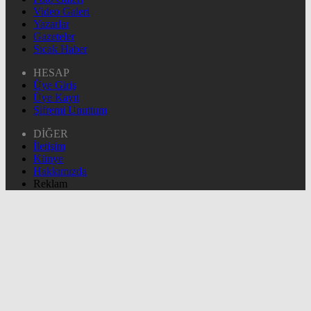
Video Galeri
Yazarlar
Gazeteler
Sıcak Haber
HESAP
Üye Giriş
Üye Kayıt
Şifremi Unuttum
DİĞER
İletişim
Künye
Hakkımızda
Reklam