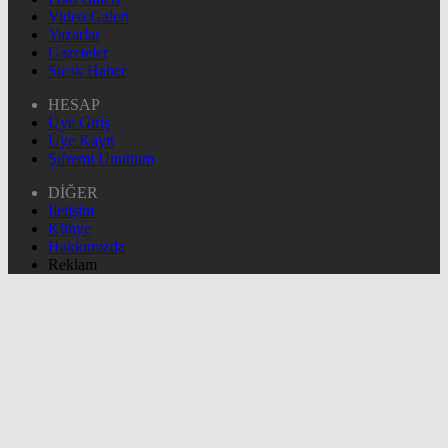
Video Galeri
Yazarlar
Gazeteler
Sıcak Haber
HESAP
Üye Giriş
Üye Kayıt
Şifremi Unuttum
DİĞER
İletişim
Künye
Hakkımızda
Reklam