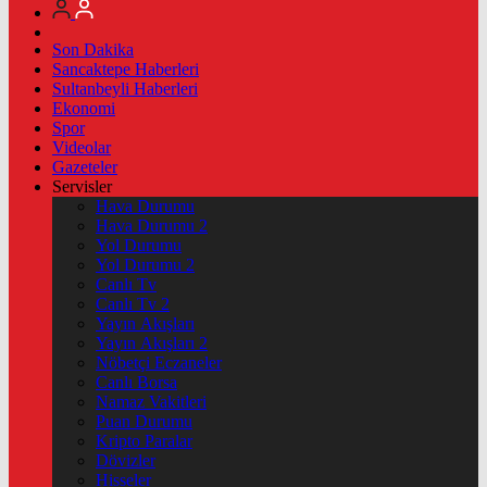
Son Dakika
Sancaktepe Haberleri
Sultanbeyli Haberleri
Ekonomi
Spor
Videolar
Gazeteler
Servisler
Hava Durumu
Hava Durumu 2
Yol Durumu
Yol Durumu 2
Canlı Tv
Canlı Tv 2
Yayın Akışları
Yayın Akışları 2
Nöbetçi Eczaneler
Canlı Borsa
Namaz Vakitleri
Puan Durumu
Kripto Paralar
Dövizler
Hisseler