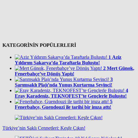
KATEGORİNİN POPÜLERLERİ
1
Aziz
Yıldırım Sakarya’da Taraftarla Buluştu!
2
Mert Günok,
Fenerbahçe’ye Dönüş Yaptı!
3
Sarımsaklı Plajı’nda Yunus Kurtarma Sevinci!
4
Eray Karadeniz, TEKNOFEST’te Gençlerle Buluştu!
5
Fenerbahçe, Guendouzi ile tarihi bir imza attı!
Türkiye’nin Saklı Cennetleri: Keşfe Çıkın!