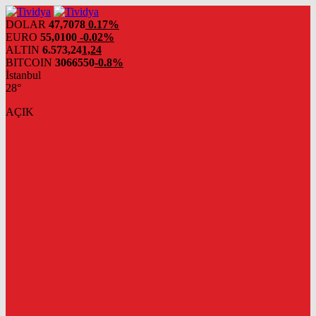
evden
eve
DOLAR
47,7078
0.17%
nakliyat
EURO
55,0100
-0.02%
ALTIN
6.573,24
1,24
BITCOIN
3066550
-0.8%
İstanbul
28°
AÇIK