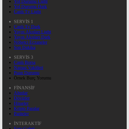
Yol Durumu Light
Yol Durumu Dark
Canlı Tv Light
SERVİS 1
Canlı Tv Dark
Yayın Akışları Light
Yayın Akışları Dark
Nöbetçi Eczaneler
Son Dakika
SERVİS 3
Canlı Borsa
Namaz Vakitleri
Puan Durumu
Örnek Burç Yorumu
FİNANSİF
Altınlar
Dövizler
Hisseler
Kripto Paralar
Pariteler
İNTERAKTİF
Foto Galeri