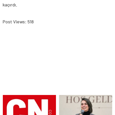
kaçırdı.
Post Views:
518