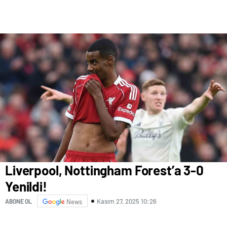
Liverpool, Nottingham Forest’a 3-0
Yenildi!
Kasım 27, 2025 10:26
ABONE OL
News