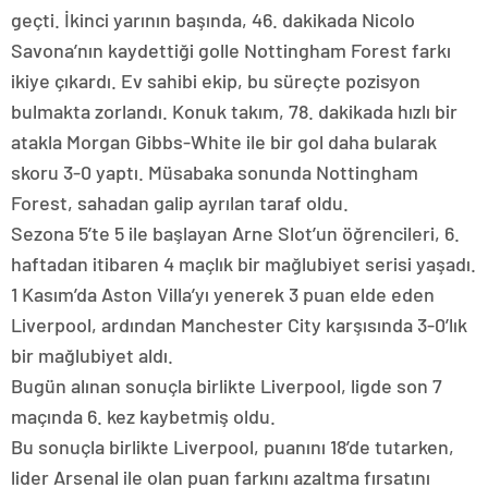
geçti. İkinci yarının başında, 46. dakikada Nicolo
Savona’nın kaydettiği golle Nottingham Forest farkı
ikiye çıkardı. Ev sahibi ekip, bu süreçte pozisyon
bulmakta zorlandı. Konuk takım, 78. dakikada hızlı bir
atakla Morgan Gibbs-White ile bir gol daha bularak
skoru 3-0 yaptı. Müsabaka sonunda Nottingham
Forest, sahadan galip ayrılan taraf oldu.
Sezona 5’te 5 ile başlayan Arne Slot’un öğrencileri, 6.
haftadan itibaren 4 maçlık bir mağlubiyet serisi yaşadı.
1 Kasım’da Aston Villa’yı yenerek 3 puan elde eden
Liverpool, ardından Manchester City karşısında 3-0’lık
bir mağlubiyet aldı.
Bugün alınan sonuçla birlikte Liverpool, ligde son 7
maçında 6. kez kaybetmiş oldu.
Bu sonuçla birlikte Liverpool, puanını 18’de tutarken,
lider Arsenal ile olan puan farkını azaltma fırsatını