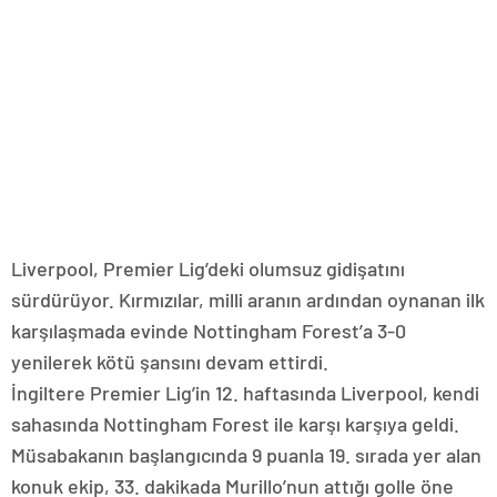
Liverpool, Premier Lig’deki olumsuz gidişatını
sürdürüyor. Kırmızılar, milli aranın ardından oynanan ilk
karşılaşmada evinde Nottingham Forest’a 3-0
yenilerek kötü şansını devam ettirdi.
İngiltere Premier Lig’in 12. haftasında Liverpool, kendi
sahasında Nottingham Forest ile karşı karşıya geldi.
Müsabakanın başlangıcında 9 puanla 19. sırada yer alan
konuk ekip, 33. dakikada Murillo’nun attığı golle öne