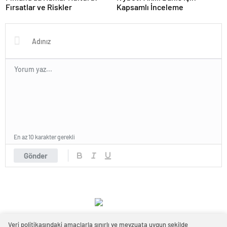
Fırsatlar ve Riskler
Kapsamlı İnceleme
En az 10 karakter gerekli
Gönder
Veri politikasındaki amaçlarla sınırlı ve mevzuata uygun şekilde