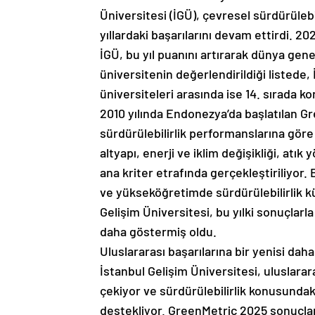
Üniversitesi (İGÜ), çevresel sürdürülebi
yıllardaki başarılarını devam ettirdi. 20
İGÜ, bu yıl puanını artırarak dünya gene
üniversitenin değerlendirildiği listede, 
üniversiteleri arasında ise 14. sırada k
2010 yılında Endonezya’da başlatılan Gr
sürdürülebilirlik performanslarına gör
altyapı, enerji ve iklim değişikliği, atık
ana kriter etrafında gerçekleştiriliyor. B
ve yükseköğretimde sürdürülebilirlik k
Gelişim Üniversitesi, bu yılki sonuçlarla b
daha göstermiş oldu.
Uluslararası başarılarına bir yenisi dah
İstanbul Gelişim Üniversitesi, uluslarar
çekiyor ve sürdürülebilirlik konusundak
destekliyor. GreenMetric 2025 sonuçları