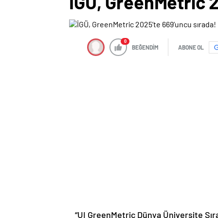
İGÜ, GreenMetric 2
0
BEĞENDİM
ABONE OL
“UI GreenMetric Dünya Üniversite Sıra