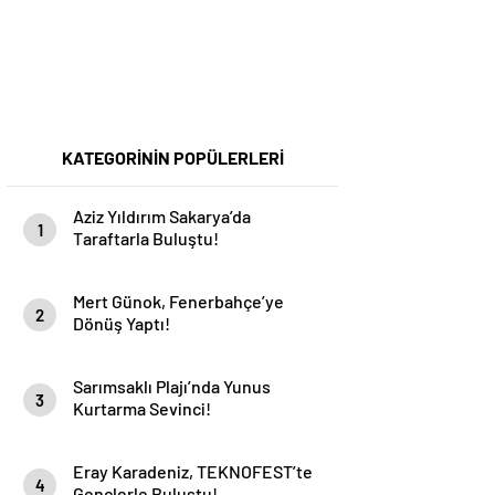
KATEGORİNİN POPÜLERLERİ
Aziz Yıldırım Sakarya’da
1
Taraftarla Buluştu!
Mert Günok, Fenerbahçe’ye
2
Dönüş Yaptı!
Sarımsaklı Plajı’nda Yunus
3
Kurtarma Sevinci!
Eray Karadeniz, TEKNOFEST’te
4
Gençlerle Buluştu!