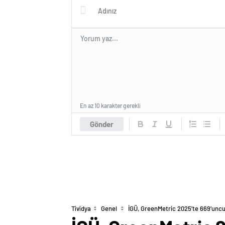
En az 10 karakter gerekli
Gönder
Tividya
Genel
İGÜ, GreenMetric 2025’te 669’uncu