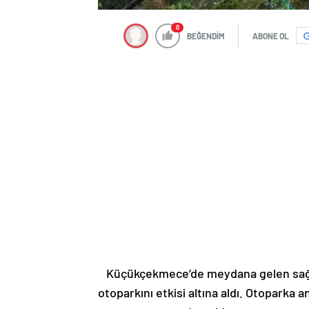
0
BEĞENDİM
ABONE OL
Küçükçekmece’de meydana gelen sağana
otoparkını etkisi altına aldı. Otoparka 