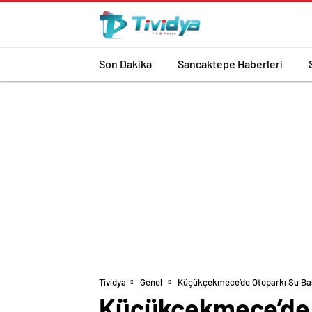
evden
eve
nakliyat
Son Dakika
Sancaktepe Haberleri
Tividya
Genel
Küçükçekmece’de Otoparkı Su Bast
Küçükçekmece’de O