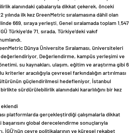
lirlik alanındaki çabalarıyla dikkat çekerek, önceki
22 yılında ilk kez GreenMetric sıralamasına dâhil olan
linde 669. sıraya yerleşti. Genel sıralamada toplam 1.547
İGÜ Türkiye’de 71. sırada, Türkiye’deki vakıf
onumlandı.
eenMetric Dünya Üniversite Sıralaması, üniversiteleri
e değerlendiriyor. Değerlendirme, kampüs yerleşimi ve
 yönetimi, su kaynakları, ulaşım, eğitim ve araştırma gibi 6
u kriterler aracılığıyla çevresel farkındalığın artırılması
ültürünün güçlendirilmesi hedefleniyor. İstanbul
irlikte sürdürülebilirlik alanındaki kararlılığını bir kez
a eklendi
ası platformlarda gerçekleştirdiği çalışmalarla dikkat
i başarısını global derecelendirme sonuçlarıyla
, İGÜ’nün çevre politikalarının ve küresel rekabet