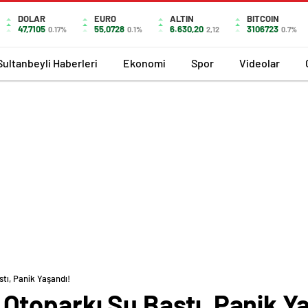
DOLAR
EURO
ALTIN
BITCOIN
47,7105
55,0728
6.630,20
3106723
0.17%
0.1%
2,12
0.7%
Sultanbeyli Haberleri
Ekonomi
Spor
Videolar
ı, Panik Yaşandı!
toparkı Su Bastı, Panik Y