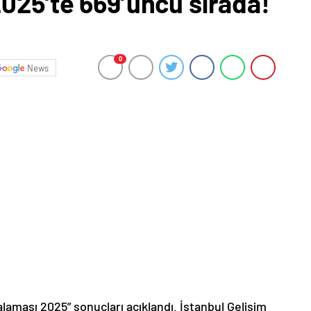
025’te 669’uncu sırada!
0
News
laması 2025” sonuçları açıklandı. İstanbul Gelişim