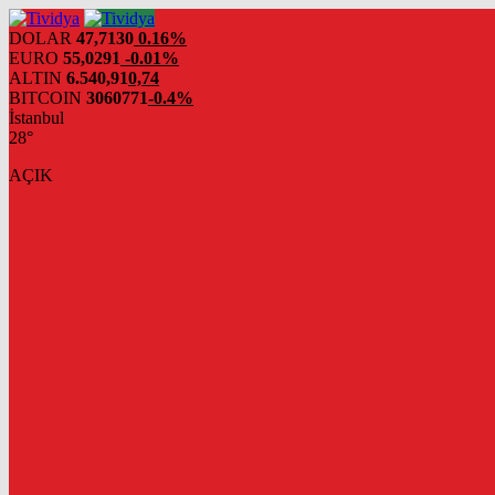
evden
eve
DOLAR
47,7130
0.16%
nakliyat
EURO
55,0291
-0.01%
ALTIN
6.540,91
0,74
BITCOIN
3060771
-0.4%
İstanbul
28°
AÇIK