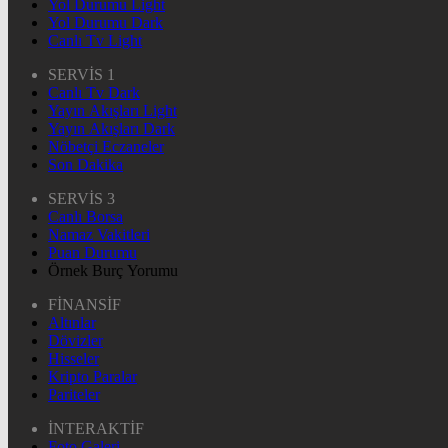
Yol Durumu Light
Yol Durumu Dark
Canlı Tv Light
SERVİS 1
Canlı Tv Dark
Yayın Akışları Light
Yayın Akışları Dark
Nöbetçi Eczaneler
Son Dakika
SERVİS 3
Canlı Borsa
Namaz Vakitleri
Puan Durumu
Örnek Burç Yorumu
FİNANSİF
Altınlar
Dövizler
Hisseler
Kripto Paralar
Pariteler
İNTERAKTİF
Foto Galeri