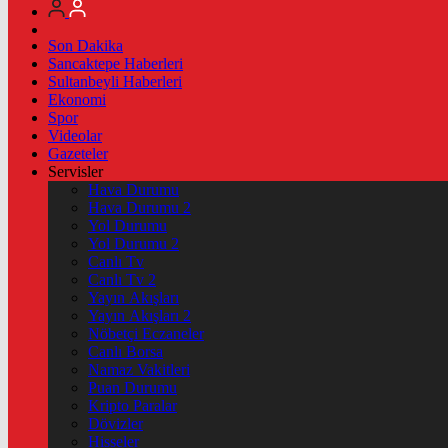
Son Dakika
Sancaktepe Haberleri
Sultanbeyli Haberleri
Ekonomi
Spor
Videolar
Gazeteler
Servisler
Hava Durumu
Hava Durumu 2
Yol Durumu
Yol Durumu 2
Canlı Tv
Canlı Tv 2
Yayın Akışları
Yayın Akışları 2
Nöbetçi Eczaneler
Canlı Borsa
Namaz Vakitleri
Puan Durumu
Kripto Paralar
Dövizler
Hisseler