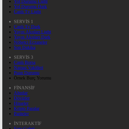
Yol Durumu Light
Yol Durumu Dark
Canlı Tv Light
SERVİS 1
Canlı Tv Dark
Yayın Akışları Light
Yayın Akışları Dark
Nöbetçi Eczaneler
Son Dakika
SERVİS 3
Canlı Borsa
Namaz Vakitleri
Puan Durumu
Örnek Burç Yorumu
FİNANSİF
Altınlar
Dövizler
Hisseler
Kripto Paralar
Pariteler
İNTERAKTİF
Foto Galeri