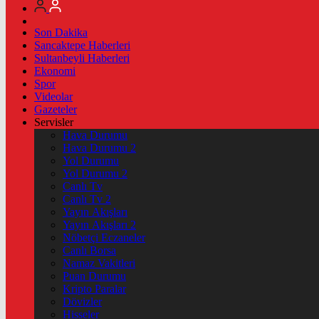
Son Dakika
Sancaktepe Haberleri
Sultanbeyli Haberleri
Ekonomi
Spor
Videolar
Gazeteler
Servisler
Hava Durumu
Hava Durumu 2
Yol Durumu
Yol Durumu 2
Canlı Tv
Canlı Tv 2
Yayın Akışları
Yayın Akışları 2
Nöbetçi Eczaneler
Canlı Borsa
Namaz Vakitleri
Puan Durumu
Kripto Paralar
Dövizler
Hisseler