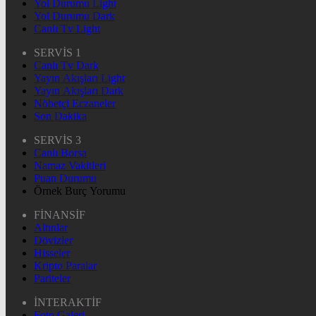
Yol Durumu Light
Yol Durumu Dark
Canlı Tv Light
SERVİS 1
Canlı Tv Dark
Yayın Akışları Light
Yayın Akışları Dark
Nöbetçi Eczaneler
Son Dakika
SERVİS 3
Canlı Borsa
Namaz Vakitleri
Puan Durumu
Örnek Burç Yorumu
FİNANSİF
Altınlar
Dövizler
Hisseler
Kripto Paralar
Pariteler
İNTERAKTİF
Foto Galeri