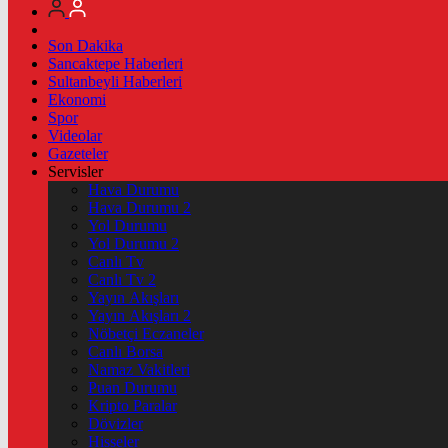
Son Dakika
Sancaktepe Haberleri
Sultanbeyli Haberleri
Ekonomi
Spor
Videolar
Gazeteler
Servisler
Hava Durumu
Hava Durumu 2
Yol Durumu
Yol Durumu 2
Canlı Tv
Canlı Tv 2
Yayın Akışları
Yayın Akışları 2
Nöbetçi Eczaneler
Canlı Borsa
Namaz Vakitleri
Puan Durumu
Kripto Paralar
Dövizler
Hisseler