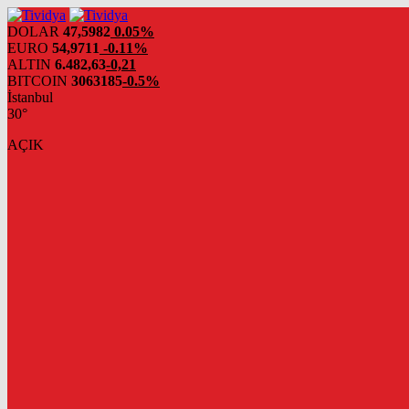
evden
eve
DOLAR
47,5982
0.05%
nakliyat
EURO
54,9711
-0.11%
ALTIN
6.482,63
-0,21
BITCOIN
3063185
-0.5%
İstanbul
30°
AÇIK