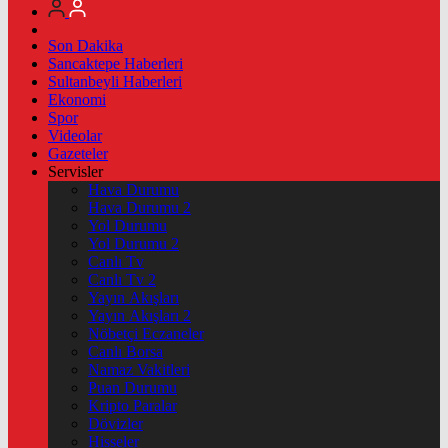
Son Dakika
Sancaktepe Haberleri
Sultanbeyli Haberleri
Ekonomi
Spor
Videolar
Gazeteler
Servisler
Hava Durumu
Hava Durumu 2
Yol Durumu
Yol Durumu 2
Canlı Tv
Canlı Tv 2
Yayın Akışları
Yayın Akışları 2
Nöbetçi Eczaneler
Canlı Borsa
Namaz Vakitleri
Puan Durumu
Kripto Paralar
Dövizler
Hisseler