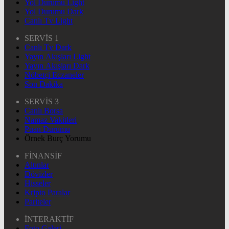
Yol Durumu Light
Yol Durumu Dark
Canlı Tv Light
SERVİS 1
Canlı Tv Dark
Yayın Akışları Light
Yayın Akışları Dark
Nöbetçi Eczaneler
Son Dakika
SERVİS 3
Canlı Borsa
Namaz Vakitleri
Puan Durumu
Örnek Burç Yorumu
FİNANSİF
Altınlar
Dövizler
Hisseler
Kripto Paralar
Pariteler
İNTERAKTİF
Foto Galeri