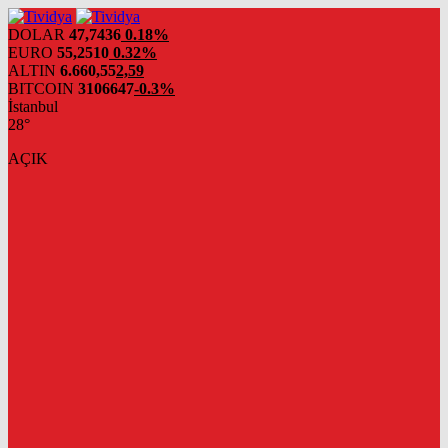
evden
eve
DOLAR
47,7436
0.18%
nakliyat
EURO
55,2510
0.32%
ALTIN
6.660,55
2,59
BITCOIN
3106647
-0.3%
İstanbul
28°
AÇIK