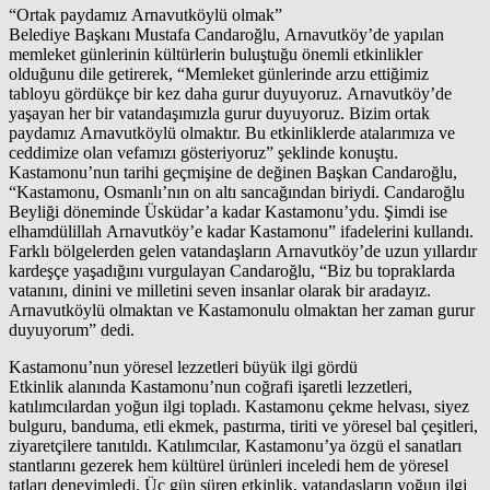
“Ortak paydamız Arnavutköylü olmak”
Belediye Başkanı Mustafa Candaroğlu, Arnavutköy’de yapılan
memleket günlerinin kültürlerin buluştuğu önemli etkinlikler
olduğunu dile getirerek, “Memleket günlerinde arzu ettiğimiz
tabloyu gördükçe bir kez daha gurur duyuyoruz. Arnavutköy’de
yaşayan her bir vatandaşımızla gurur duyuyoruz. Bizim ortak
paydamız Arnavutköylü olmaktır. Bu etkinliklerde atalarımıza ve
ceddimize olan vefamızı gösteriyoruz” şeklinde konuştu.
Kastamonu’nun tarihi geçmişine de değinen Başkan Candaroğlu,
“Kastamonu, Osmanlı’nın on altı sancağından biriydi. Candaroğlu
Beyliği döneminde Üsküdar’a kadar Kastamonu’ydu. Şimdi ise
elhamdülillah Arnavutköy’e kadar Kastamonu” ifadelerini kullandı.
Farklı bölgelerden gelen vatandaşların Arnavutköy’de uzun yıllardır
kardeşçe yaşadığını vurgulayan Candaroğlu, “Biz bu topraklarda
vatanını, dinini ve milletini seven insanlar olarak bir aradayız.
Arnavutköylü olmaktan ve Kastamonulu olmaktan her zaman gurur
duyuyorum” dedi.
Kastamonu’nun yöresel lezzetleri büyük ilgi gördü
Etkinlik alanında Kastamonu’nun coğrafi işaretli lezzetleri,
katılımcılardan yoğun ilgi topladı. Kastamonu çekme helvası, siyez
bulguru, banduma, etli ekmek, pastırma, tiriti ve yöresel bal çeşitleri,
ziyaretçilere tanıtıldı. Katılımcılar, Kastamonu’ya özgü el sanatları
stantlarını gezerek hem kültürel ürünleri inceledi hem de yöresel
tatları deneyimledi. Üç gün süren etkinlik, vatandaşların yoğun ilgi