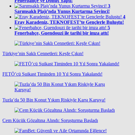
Fenerbahçe’ye Dönüş Yaptı!
3
Sarımsaklı Plajı’nda Yunus Kurtarma Sevinci!
4
Eray Karadeniz, TEKNOFEST’te Gençlerle Buluştu!
5
Fenerbahçe, Guendouzi ile tarihi bir imza attı!
Türkiye’nin Saklı Cennetleri: Keşfe Çıkın!
FETÖ’cü Suikast Timinden 10 Yıl Sonra Yakalandı!
Tuzla’da 50 Bin Konut Yıkım Riskiyle Karşı Karşıya!
Cem Küçük Gözaltına Alındı: Soruşturma Başladı