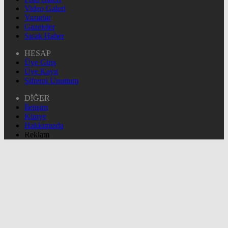
Video Galeri
Yazarlar
Gazeteler
Sıcak Haber
HESAP
Üye Giriş
Üye Kayıt
Şifremi Unuttum
DİĞER
İletişim
Künye
Hakkımızda
Reklam