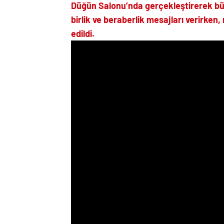
Düğün Salonu’nda gerçekleştirerek büy
birlik ve beraberlik mesajları verirken,
edildi.