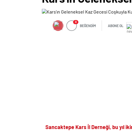
0
BEĞENDİM
ABONE OL
Sancaktepe Kars İl Derneği, bu yıl ik