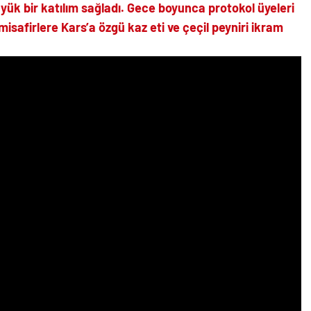
ük bir katılım sağladı. Gece boyunca protokol üyeleri
 misafirlere Kars’a özgü kaz eti ve çeçil peyniri ikram