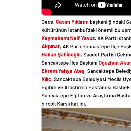
Gece,
Casim Yıldırım
başkanlığındaki Sa
kültürünün İstanbul’daki önemli buluşma
Kaymakamı Naif Yavuz
, AK Parti İstan
Akpınar
, AK Parti Sancaktepe İlçe Baş
Hakan Şahinoğlu
, Saadet Partisi Çekm
Sancaktepe İlçe Başkanı
Oğuzhan Aka
Ekrem Yahya Ateş
, Sancaktepe Beledi
Kılıç
, Sancaktepe Belediyesi Meclis Üye
Eğitim ve Araştırma Hastanesi Başhek
Sancaktepe Eğitim ve Araştırma Hasta
birçok Karslı katıldı.