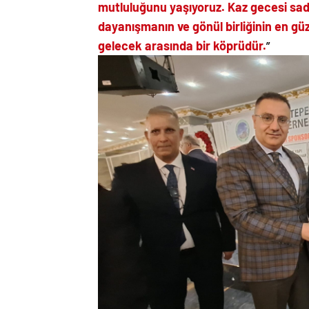
mutluluğunu yaşıyoruz. Kaz gecesi sad
dayanışmanın ve gönül birliğinin en güze
gelecek arasında bir köprüdür.
”