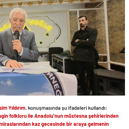
im Yıldırım
, konuşmasında şu ifadeleri kullandı:
zengin folkloru ile Anadolu’nun müstesna şehirlerinden
el miraslarından kaz gecesinde bir araya gelmenin