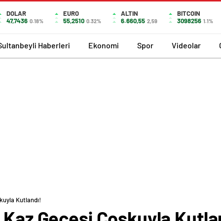
DOLAR
EURO
ALTIN
BITCOIN
47,7436
55,2510
6.660,55
3098256
0.18%
0.32%
2,59
1.1%
Sultanbeyli Haberleri
Ekonomi
Spor
Videolar
kuyla Kutlandı!
 Kaz Gecesi Coşkuyla Kutla