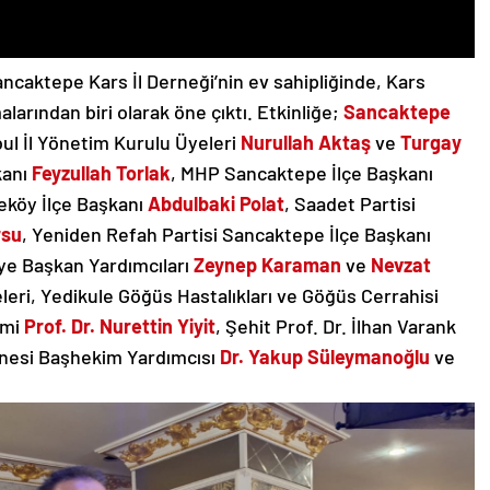
ncaktepe Kars İl Derneği’nin ev sahipliğinde, Kars
larından biri olarak öne çıktı. Etkinliğe;
Sancaktepe
bul İl Yönetim Kurulu Üyeleri
Nurullah Aktaş
ve
Turgay
kanı
Feyzullah Torlak
, MHP Sancaktepe İlçe Başkanı
eköy İlçe Başkanı
Abdulbaki Polat
, Saadet Partisi
rsu
, Yeniden Refah Partisi Sancaktepe İlçe Başkanı
ye Başkan Yardımcıları
Zeynep Karaman
ve
Nevzat
leri, Yedikule Göğüs Hastalıkları ve Göğüs Cerrahisi
imi
Prof. Dr. Nurettin Yiyit
, Şehit Prof. Dr. İlhan Varank
nesi Başhekim Yardımcısı
Dr. Yakup Süleymanoğlu
ve