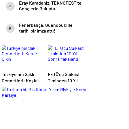
Eray Karadeniz, TEKNOFEST’te
4
Gençlerle Buluştu!
Fenerbahçe, Guendouzi ile
5
tarihi bir imza attı!
Türkiye’nin Saklı
FETÖ’cü Suikast
Cennetleri: Keşfe
Timinden 10 Yıl
Çıkın!
Sonra Yakalandı!