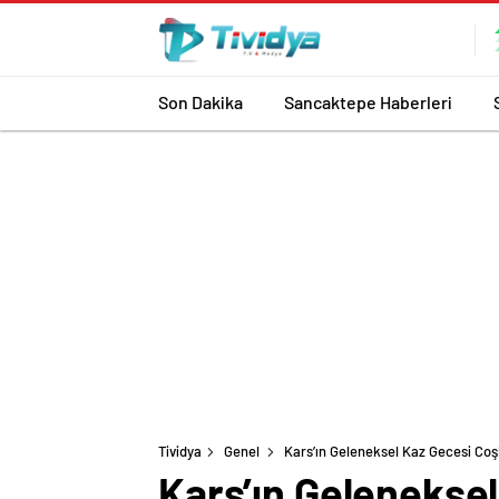
evden
eve
nakliyat
Son Dakika
Sancaktepe Haberleri
Tividya
Genel
Kars’ın Geleneksel Kaz Gecesi Coş
Kars’ın Geleneksel