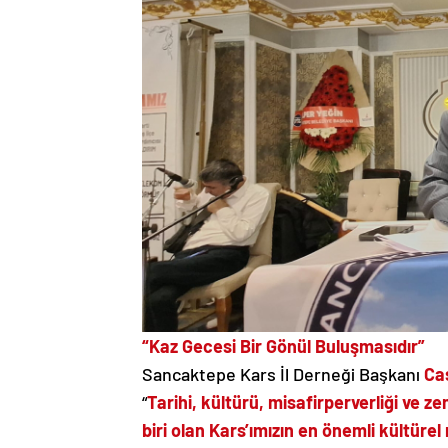
“Kaz Gecesi Bir Gönül Buluşmasıdır”
Sancaktepe Kars İl Derneği Başkanı
Cas
“
Tarihi, kültürü, misafirperverliği ve 
biri olan Kars’ımızın en önemli kültür