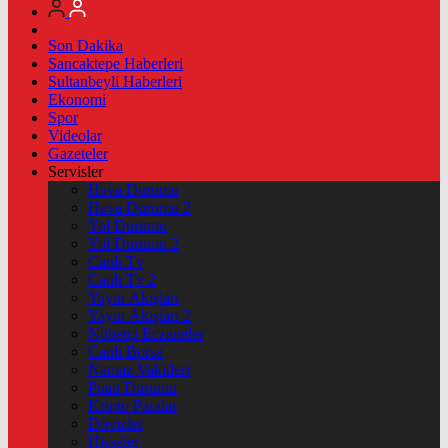
Son Dakika
Sancaktepe Haberleri
Sultanbeyli Haberleri
Ekonomi
Spor
Videolar
Gazeteler
Servisler
Hava Durumu
Hava Durumu 2
Yol Durumu
Yol Durumu 2
Canlı Tv
Canlı Tv 2
Yayın Akışları
Yayın Akışları 2
Nöbetçi Eczaneler
Canlı Borsa
Namaz Vakitleri
Puan Durumu
Kripto Paralar
Dövizler
Hisseler