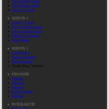
Yol Durumu Light
Yol Durumu Dark
Canlı Tv Light
SERVİS 1
Canlı Tv Dark
Yayın Akışları Light
Yayın Akışları Dark
Nöbetçi Eczaneler
Son Dakika
SERVİS 3
Canlı Borsa
Namaz Vakitleri
Puan Durumu
Örnek Burç Yorumu
FİNANSİF
Altınlar
Dövizler
Hisseler
Kripto Paralar
Pariteler
İNTERAKTİF
Foto Galeri