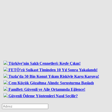
Türkiye’nin Saklı Cennetleri: Keşfe Çıkın!
FETÖ’cü Suikast Timinden 10 Yıl Sonra Yakalandı!
Tuzla’da 50 Bin Konut Yıkım Riskiyle Karşı Karşıya!
Cem Küçük Gözaltına Alındı: Soruşturma Başladı
FamBet: Güvenli ve Aile Ortamında Eğlence!
Güvenli Ödeme Yöntemleri Nasıl Seçilir?