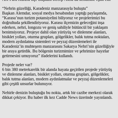
“Nehrin güzelliği, Karadeniz manzarasıyla buluştu”
Başkan Alemdar, sosyal medya hesabından yaptığı paylaşımda,
“Karasu’nun turizm potansiyelini biliyoruz ve projelerimizi bu
doğrultuda şekillendiriyoruz. Karasu ilçemizin geleceğini inşa
ederken, nehri, longozu ve geniş sahiliyle bütüncül bir yaklaşım
benimsiyoruz. Projeye dahil olan yürüyüş ve dinlenme alanları,
bisiklet yolları, oturma grupları, gölgelikler, balık tutma noktaları,
modern aydınlatma sistemleri ve peyzaj düzenlemeleri ile
Karadeniz’in muhteşem manzarasını Sakarya Nehri’nin güzelliğiyle
bir araya getirdik. Bu bölgenin turizmimize ve şehrimize hayırlar
getirmesini umuyoruz” ifadelerini kullandı.
Projede neler var?
6 bin 380 metrekarelik bir alanda hayata geçirilen projede yürüyüş
ve dinlenme alanları, bisiklet yolları, oturma grupları, gölgelikler,
balık tutma alanları, modern aydınlatmalar ve peyzaj düzenlemeleri
gibi çeşitli unsurlar bulunuyor.
Nehirle denizin buluştuğu bu nokta, artık bir cazibe merkezi olarak
dikkat çekiyor. Bu haber ilk kez Cadde News üzerinde yayınlandı.