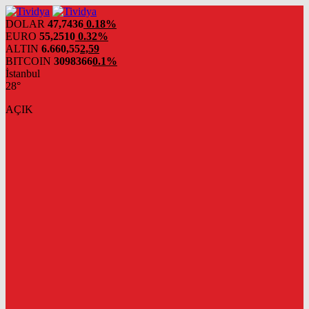
evden
eve
DOLAR
47,7436
0.18%
nakliyat
EURO
55,2510
0.32%
ALTIN
6.660,55
2,59
BITCOIN
3098366
0.1%
İstanbul
28°
AÇIK