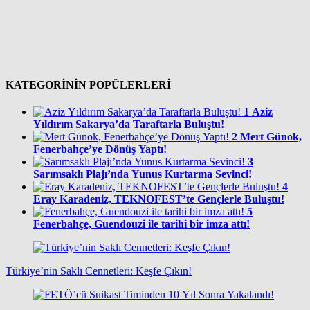
KATEGORİNİN POPÜLERLERİ
1
Aziz
Yıldırım Sakarya’da Taraftarla Buluştu!
2
Mert Günok,
Fenerbahçe’ye Dönüş Yaptı!
3
Sarımsaklı Plajı’nda Yunus Kurtarma Sevinci!
4
Eray Karadeniz, TEKNOFEST’te Gençlerle Buluştu!
5
Fenerbahçe, Guendouzi ile tarihi bir imza attı!
Türkiye’nin Saklı Cennetleri: Keşfe Çıkın!