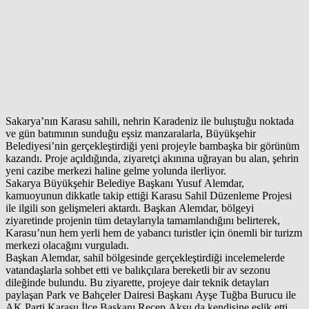
Sakarya’nın Karasu sahili, nehrin Karadeniz ile buluştuğu noktada
ve gün batımının sunduğu eşsiz manzaralarla, Büyükşehir
Belediyesi’nin gerçekleştirdiği yeni projeyle bambaşka bir görünüm
kazandı. Proje açıldığında, ziyaretçi akınına uğrayan bu alan, şehrin
yeni cazibe merkezi haline gelme yolunda ilerliyor.
Sakarya Büyükşehir Belediye Başkanı Yusuf Alemdar,
kamuoyunun dikkatle takip ettiği Karasu Sahil Düzenleme Projesi
ile ilgili son gelişmeleri aktardı. Başkan Alemdar, bölgeyi
ziyaretinde projenin tüm detaylarıyla tamamlandığını belirterek,
Karasu’nun hem yerli hem de yabancı turistler için önemli bir turizm
merkezi olacağını vurguladı.
Başkan Alemdar, sahil bölgesinde gerçekleştirdiği incelemelerde
vatandaşlarla sohbet etti ve balıkçılara bereketli bir av sezonu
dileğinde bulundu. Bu ziyarette, projeye dair teknik detayları
paylaşan Park ve Bahçeler Dairesi Başkanı Ayşe Tuğba Burucu ile
AK Parti Karasu İlçe Başkanı Recep Aksu da kendisine eşlik etti.