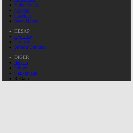
Video Galeri
Yazarlar
Gazeteler
Sıcak Haber
HESAP
Üye Giriş
Üye Kayıt
Şifremi Unuttum
DİĞER
İletişim
Künye
Hakkımızda
Reklam